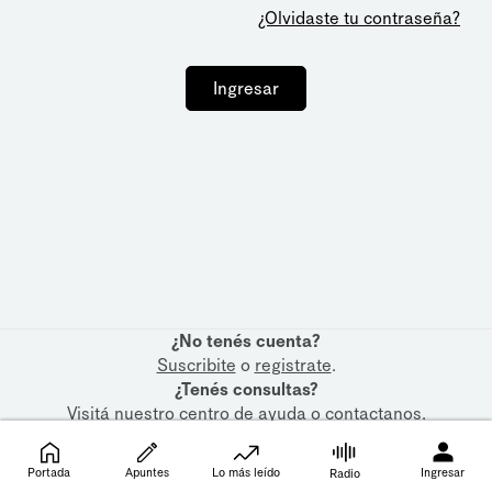
¿Olvidaste tu contraseña?
Ingresar
¿No tenés cuenta?
Suscribite
o
registrate
.
¿Tenés consultas?
Visitá nuestro
centro de ayuda
o
contactanos
.
Portada
Apuntes
Lo más leído
Ingresar
Radio