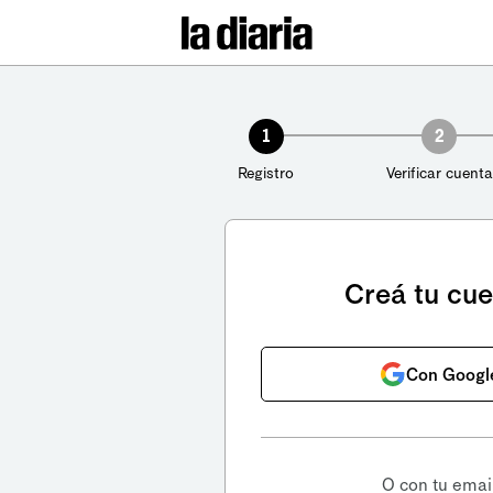
1
2
Registro
Verificar cuenta
Creá tu cu
Con Googl
O con tu emai