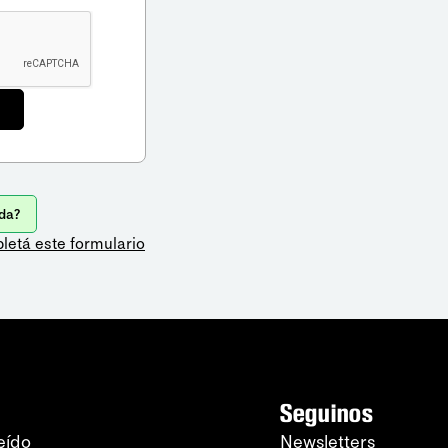
da?
letá este formulario
Seguinos
eído
Newsletters