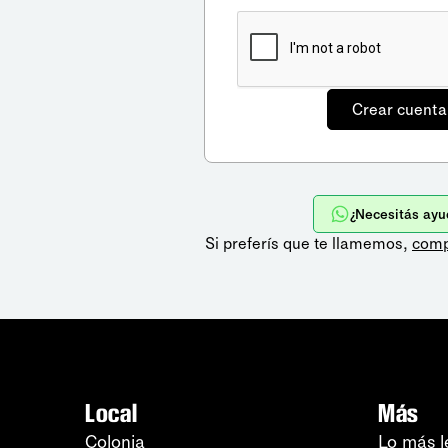
¿Necesitás ayu
Si preferís que te llamemos,
comp
Local
Más
Colonia
Lo más l