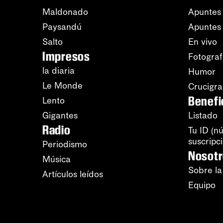
Maldonado
Apuntes 
Paysandú
Apuntes
Salto
En vivo
Impresos
Fotograf
la diaria
Humor
Le Monde
Crucigr
Benefi
Lento
Gigantes
Listado
Radio
Tu ID (n
suscripc
Periodismo
Nosot
Música
Sobre la
Artículos leídos
Equipo