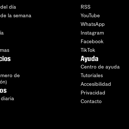
del día
RSS
 de la semana
YouTube
WhatsApp
ía
Instagram
Facebook
amas
TikTok
cios
Ayuda
Centro de ayuda
úmero de
Tutoriales
ión)
Accesibilidad
ros
Privacidad
 diaria
Contacto