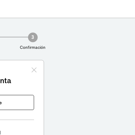
3
Confirmación
enta
e
l