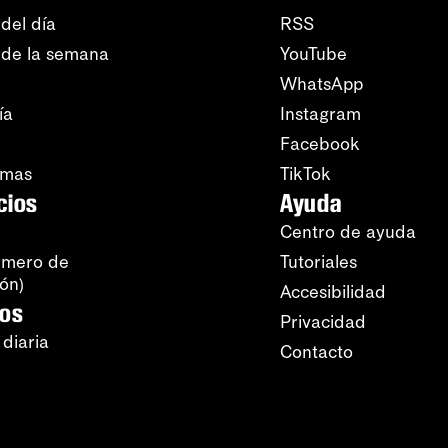
del día
RSS
 de la semana
YouTube
WhatsApp
ía
Instagram
Facebook
amas
TikTok
cios
Ayuda
Centro de ayuda
úmero de
Tutoriales
ión)
Accesibilidad
ros
Privacidad
 diaria
Contacto