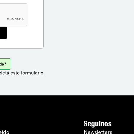
da?
letá este formulario
Seguinos
eído
Newsletters