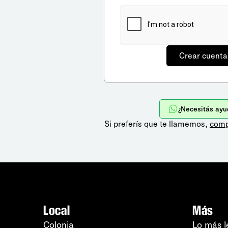
¿Necesitás ayu
Si preferís que te llamemos,
comp
Local
Más
Colonia
Lo más l