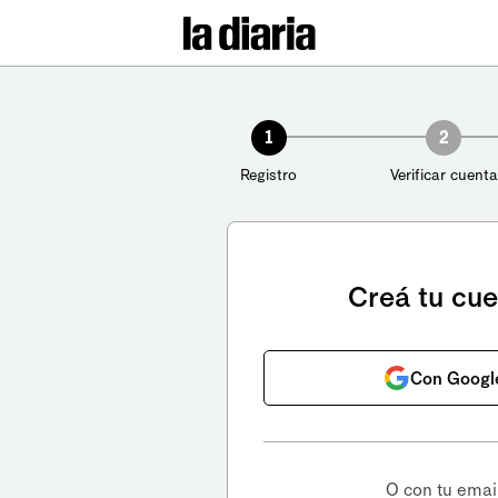
1
2
Registro
Verificar cuenta
Creá tu cu
Con Googl
O con tu emai