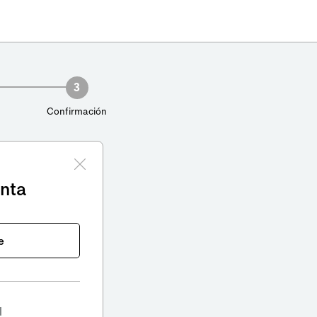
3
Confirmación
enta
e
l