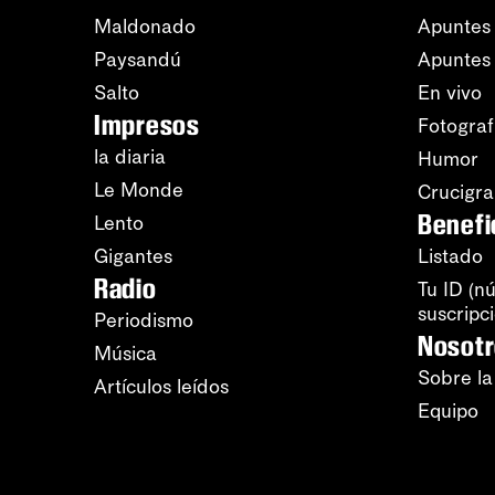
Maldonado
Apuntes 
Paysandú
Apuntes
Salto
En vivo
Impresos
Fotograf
la diaria
Humor
Le Monde
Crucigr
Benefi
Lento
Gigantes
Listado
Radio
Tu ID (n
suscripc
Periodismo
Nosot
Música
Sobre la
Artículos leídos
Equipo