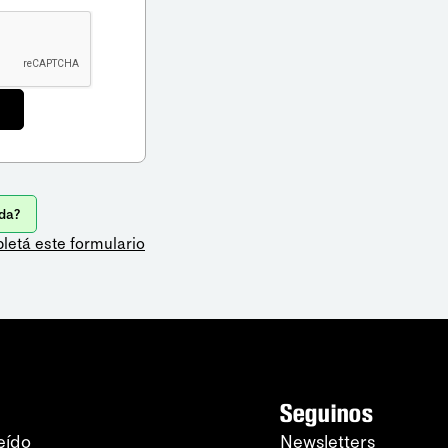
da?
letá este formulario
Seguinos
eído
Newsletters