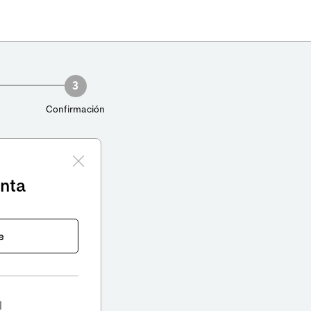
3
Confirmación
enta
e
l