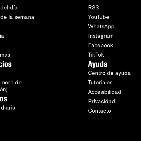
del día
RSS
 de la semana
YouTube
WhatsApp
ía
Instagram
Facebook
amas
TikTok
cios
Ayuda
Centro de ayuda
úmero de
Tutoriales
ión)
Accesibilidad
ros
Privacidad
 diaria
Contacto