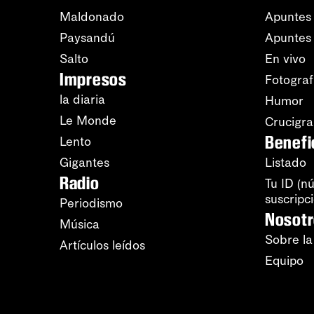
Maldonado
Apuntes 
Paysandú
Apuntes
Salto
En vivo
Impresos
Fotograf
la diaria
Humor
Le Monde
Crucigr
Benefi
Lento
Gigantes
Listado
Radio
Tu ID (n
suscripc
Periodismo
Nosot
Música
Sobre la
Artículos leídos
Equipo