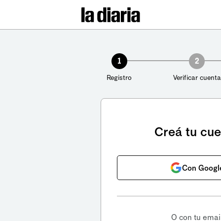
1
2
Registro
Verificar cuenta
Creá tu cu
Con Googl
O con tu emai