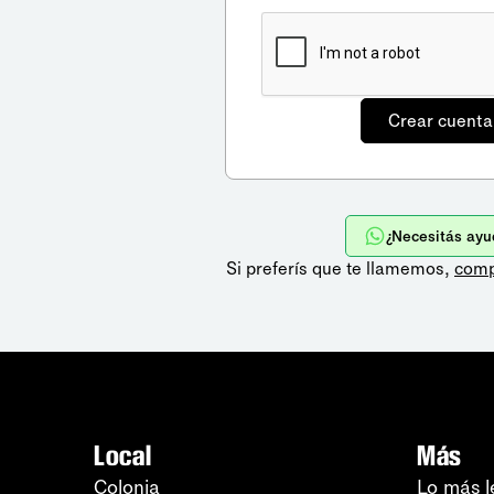
¿Necesitás ayu
Si preferís que te llamemos,
comp
Local
Más
Colonia
Lo más l