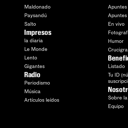
Maldonado
Apuntes 
Paysandú
Apuntes
Salto
En vivo
Impresos
Fotograf
la diaria
Humor
Le Monde
Crucigr
Benefi
Lento
Gigantes
Listado
Radio
Tu ID (n
suscripc
Periodismo
Nosot
Música
Sobre la
Artículos leídos
Equipo