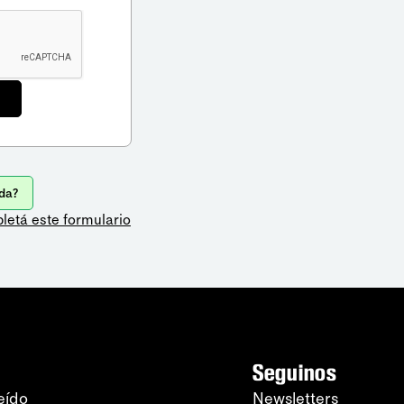
da?
letá este formulario
Seguinos
eído
Newsletters