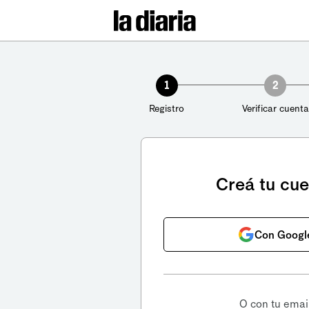
1
2
Registro
Verificar cuenta
Creá tu cu
Con Googl
O con tu emai