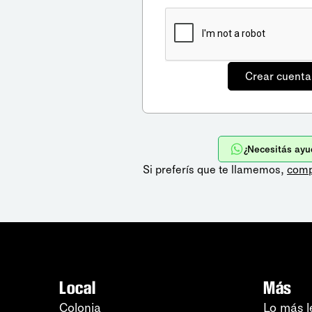
¿Necesitás ayu
Si preferís que te llamemos,
comp
Local
Más
Colonia
Lo más l