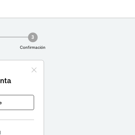
3
Confirmación
enta
e
l