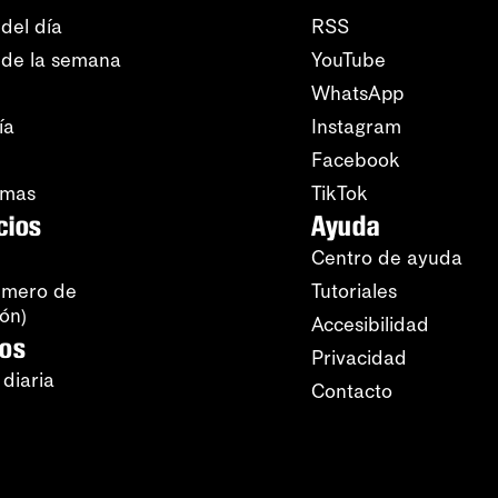
del día
RSS
 de la semana
YouTube
WhatsApp
ía
Instagram
Facebook
amas
TikTok
cios
Ayuda
Centro de ayuda
úmero de
Tutoriales
ión)
Accesibilidad
ros
Privacidad
 diaria
Contacto