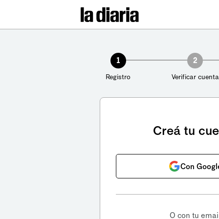
1
2
Registro
Verificar cuenta
Creá tu cu
Con Googl
O con tu emai