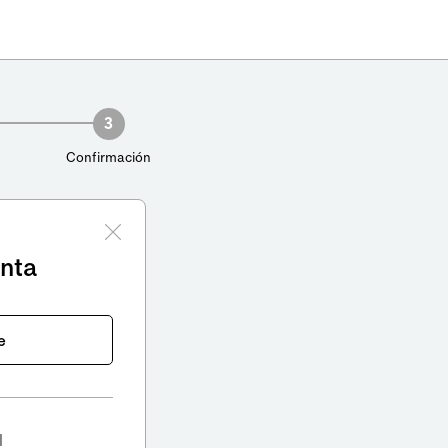
3
Confirmación
enta
e
l