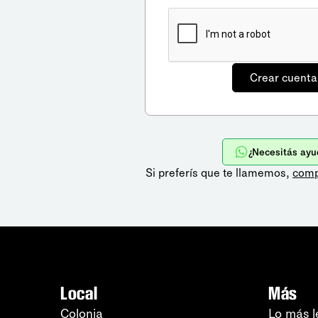
¿Necesitás ayu
Si preferís que te llamemos,
comp
Local
Más
Colonia
Lo más l