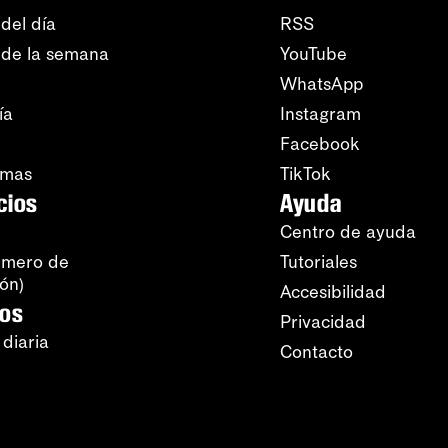
del día
RSS
 de la semana
YouTube
WhatsApp
ía
Instagram
Facebook
amas
TikTok
cios
Ayuda
Centro de ayuda
úmero de
Tutoriales
ión)
Accesibilidad
ros
Privacidad
 diaria
Contacto