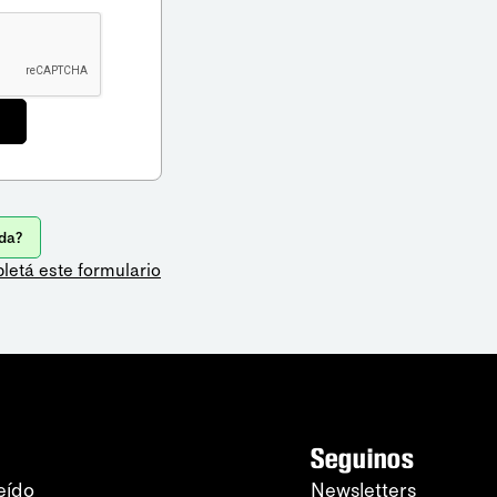
da?
letá este formulario
Seguinos
eído
Newsletters