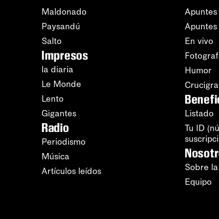
Maldonado
Apuntes 
Paysandú
Apuntes
Salto
En vivo
Impresos
Fotograf
la diaria
Humor
Le Monde
Crucigr
Benefi
Lento
Gigantes
Listado
Radio
Tu ID (n
suscripc
Periodismo
Nosot
Música
Sobre la
Artículos leídos
Equipo