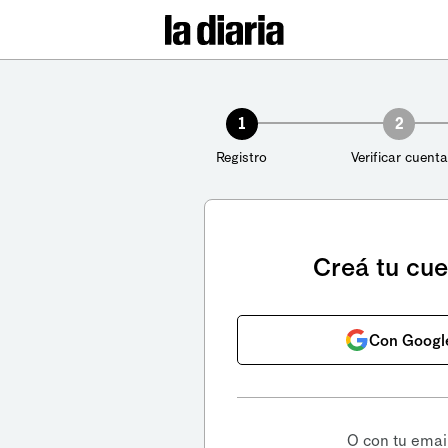
1
2
Registro
Verificar cuenta
Creá tu cu
Con Googl
O con tu emai