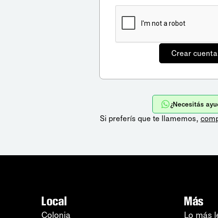
¿Necesitás ayu
Si preferís que te llamemos,
comp
Local
Más
Colonia
Lo más l