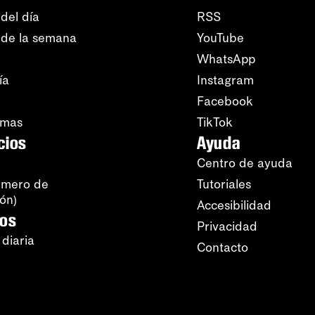
del día
RSS
 de la semana
YouTube
WhatsApp
ía
Instagram
Facebook
amas
TikTok
cios
Ayuda
Centro de ayuda
úmero de
Tutoriales
ión)
Accesibilidad
ros
Privacidad
 diaria
Contacto