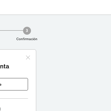
3
Confirmación
enta
e
l