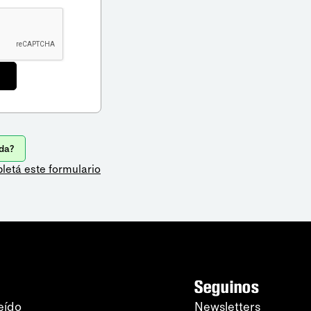
da?
letá este formulario
Seguinos
eído
Newsletters