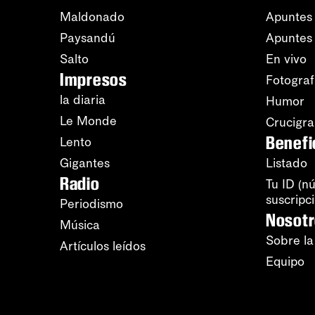
Maldonado
Apuntes 
Paysandú
Apuntes
Salto
En vivo
Impresos
Fotograf
la diaria
Humor
Le Monde
Crucigr
Benefi
Lento
Gigantes
Listado
Radio
Tu ID (n
suscripc
Periodismo
Nosot
Música
Sobre la
Artículos leídos
Equipo