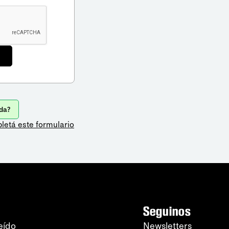
da?
letá este formulario
Seguinos
eído
Newsletters