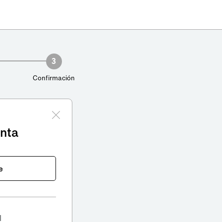
3
Confirmación
enta
e
l