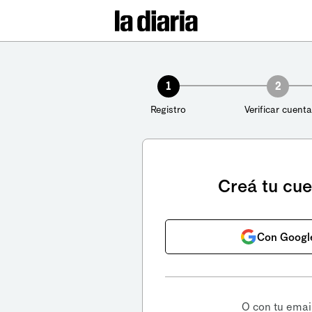
1
2
Registro
Verificar cuenta
Creá tu cu
Con Googl
O con tu emai