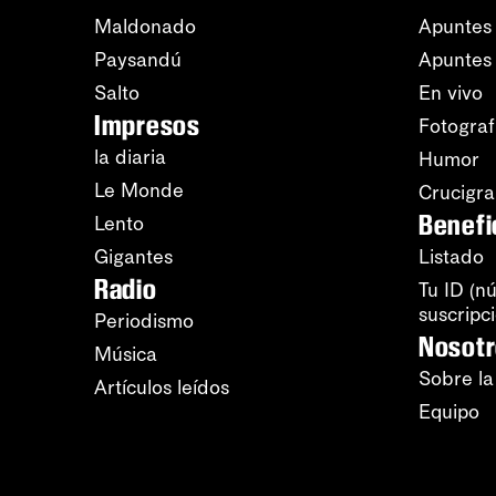
Maldonado
Apuntes 
Paysandú
Apuntes
Salto
En vivo
Impresos
Fotograf
la diaria
Humor
Le Monde
Crucigr
Benefi
Lento
Gigantes
Listado
Radio
Tu ID (n
suscripc
Periodismo
Nosot
Música
Sobre la
Artículos leídos
Equipo