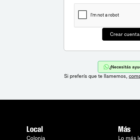
¿Necesitás ayu
Si preferís que te llamemos,
comp
Local
Más
Colonia
Lo más l