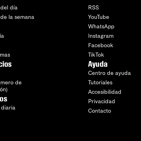
del día
RSS
 de la semana
YouTube
WhatsApp
ía
Instagram
Facebook
amas
TikTok
cios
Ayuda
Centro de ayuda
úmero de
Tutoriales
ión)
Accesibilidad
ros
Privacidad
 diaria
Contacto