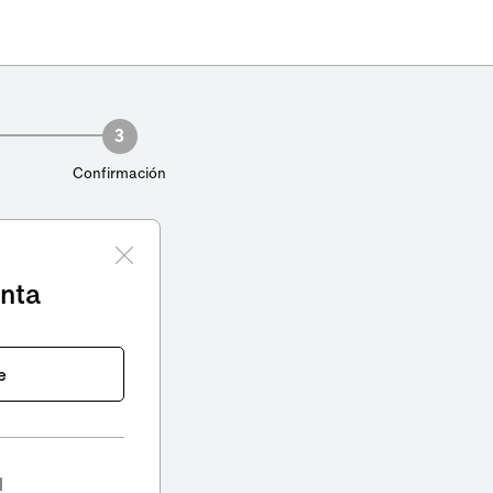
3
Confirmación
enta
e
l