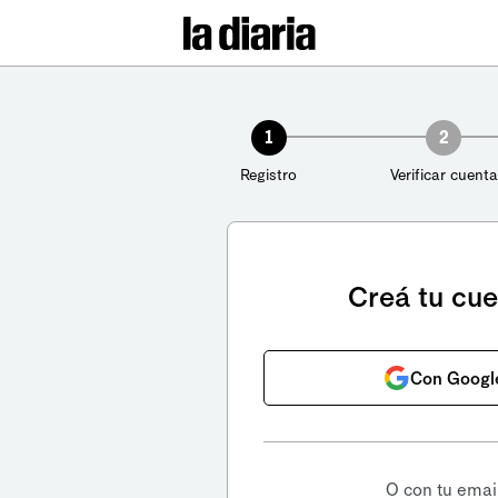
1
2
Registro
Verificar cuenta
Creá tu cu
Con Googl
O con tu emai