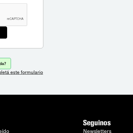
da?
letá este formulario
Seguinos
eído
Newsletters