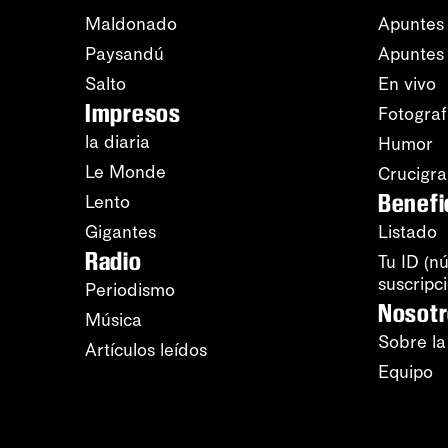
Maldonado
Apuntes 
Paysandú
Apuntes
Salto
En vivo
Impresos
Fotograf
la diaria
Humor
Le Monde
Crucigr
Benefi
Lento
Gigantes
Listado
Radio
Tu ID (n
suscripc
Periodismo
Nosot
Música
Sobre la
Artículos leídos
Equipo