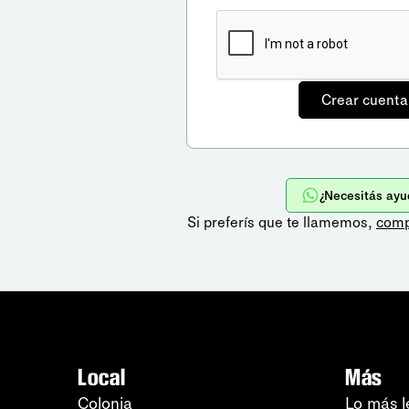
¿Necesitás ayu
Si preferís que te llamemos,
comp
Local
Más
Colonia
Lo más l