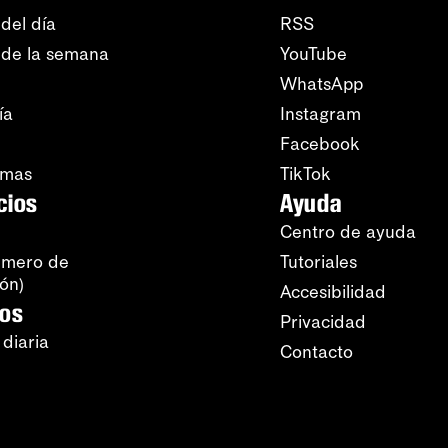
del día
RSS
 de la semana
YouTube
WhatsApp
ía
Instagram
Facebook
amas
TikTok
cios
Ayuda
Centro de ayuda
úmero de
Tutoriales
ión)
Accesibilidad
ros
Privacidad
 diaria
Contacto