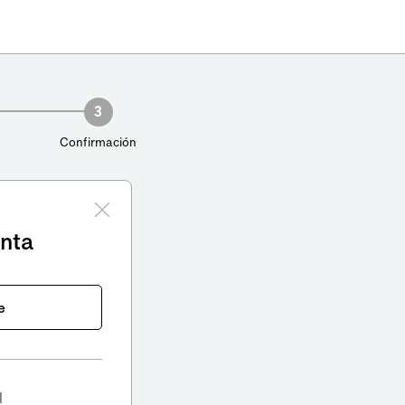
3
Confirmación
enta
e
l