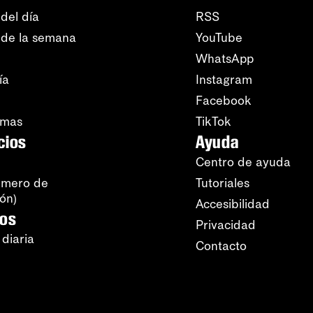
del día
RSS
 de la semana
YouTube
WhatsApp
ía
Instagram
Facebook
amas
TikTok
cios
Ayuda
Centro de ayuda
úmero de
Tutoriales
ión)
Accesibilidad
ros
Privacidad
 diaria
Contacto