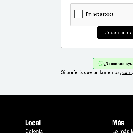
¿Necesitás ayu
Si preferís que te llamemos,
comp
Local
Más
Colonia
Lo más l