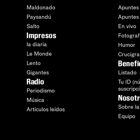
Maldonado
Apuntes 
Paysandú
Apuntes
Salto
En vivo
Impresos
Fotograf
la diaria
Humor
Le Monde
Crucigr
Benefi
Lento
Gigantes
Listado
Radio
Tu ID (n
suscripc
Periodismo
Nosot
Música
Sobre la
Artículos leídos
Equipo