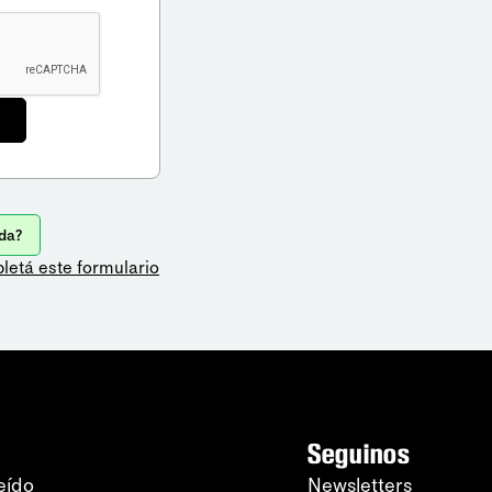
da?
letá este formulario
Seguinos
eído
Newsletters