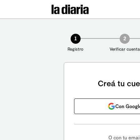
1
2
Registro
Verificar cuenta
Creá tu cu
Con Googl
O con tu emai