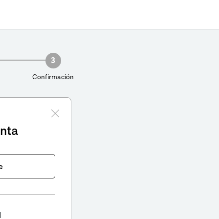
3
Confirmación
enta
e
l