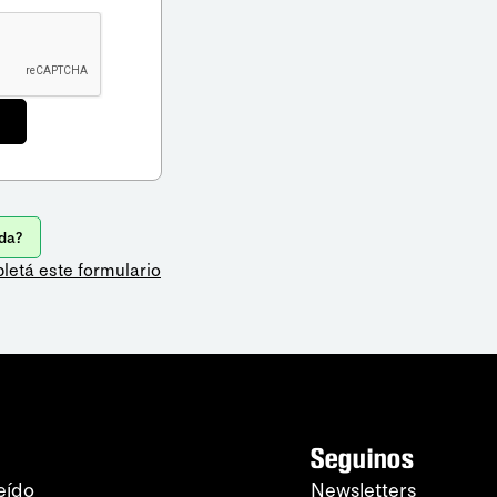
da?
letá este formulario
Seguinos
eído
Newsletters