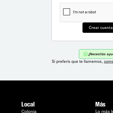
¿Necesitás ayu
Si preferís que te llamemos,
comp
Local
Más
Colonia
Lo más l