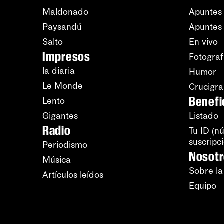
Maldonado
Apuntes 
Paysandú
Apuntes
Salto
En vivo
Impresos
Fotograf
la diaria
Humor
Le Monde
Crucigr
Benefi
Lento
Gigantes
Listado
Radio
Tu ID (n
suscripc
Periodismo
Nosot
Música
Sobre la
Artículos leídos
Equipo