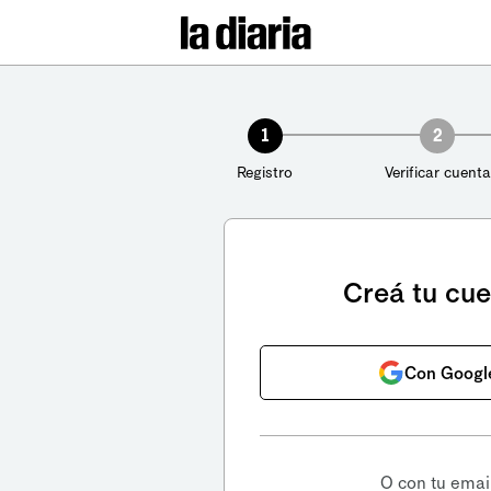
1
2
Registro
Verificar cuenta
Creá tu cu
Con Googl
O con tu emai