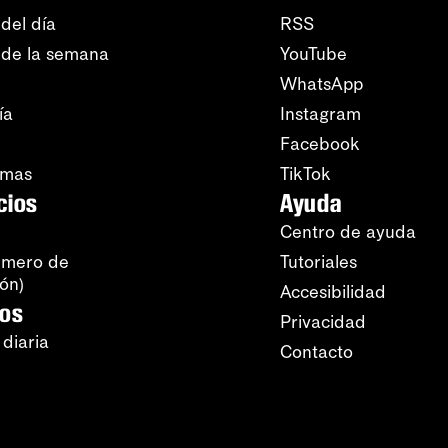
del día
RSS
 de la semana
YouTube
WhatsApp
ía
Instagram
Facebook
amas
TikTok
cios
Ayuda
Centro de ayuda
úmero de
Tutoriales
ión)
Accesibilidad
ros
Privacidad
 diaria
Contacto