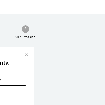
3
Confirmación
enta
e
l