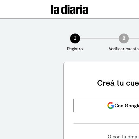
1
2
Registro
Verificar cuenta
Creá tu cu
Con Googl
O con tu emai