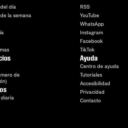
del día
RSS
 de la semana
YouTube
WhatsApp
ía
Instagram
Facebook
amas
TikTok
cios
Ayuda
Centro de ayuda
úmero de
Tutoriales
ión)
Accesibilidad
ros
Privacidad
 diaria
Contacto