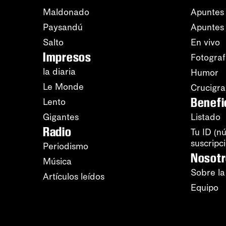
Maldonado
Apuntes 
Paysandú
Apuntes
Salto
En vivo
Impresos
Fotograf
la diaria
Humor
Le Monde
Crucigr
Benefi
Lento
Gigantes
Listado
Radio
Tu ID (n
suscripc
Periodismo
Nosot
Música
Sobre la
Artículos leídos
Equipo