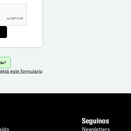
da?
letá este formulario
Seguinos
eído
Newsletters