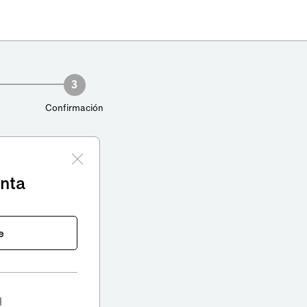
3
Confirmación
enta
e
l