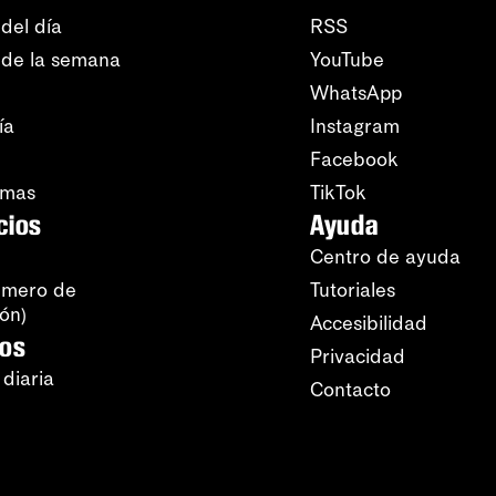
del día
RSS
 de la semana
YouTube
WhatsApp
ía
Instagram
Facebook
amas
TikTok
cios
Ayuda
Centro de ayuda
úmero de
Tutoriales
ión)
Accesibilidad
ros
Privacidad
 diaria
Contacto