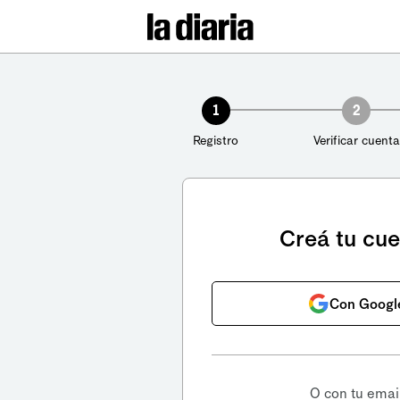
1
2
Registro
Verificar cuenta
Creá tu cu
Con Googl
O con tu emai