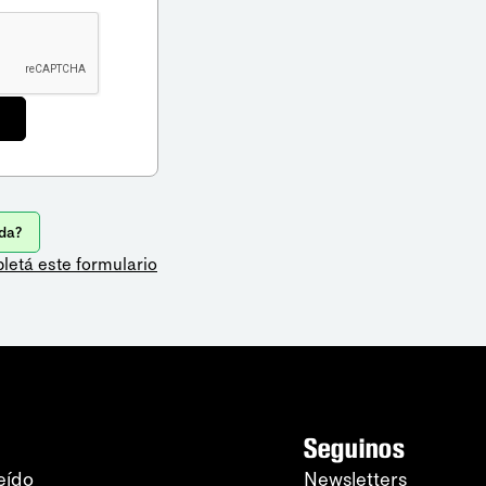
da?
letá este formulario
Seguinos
eído
Newsletters