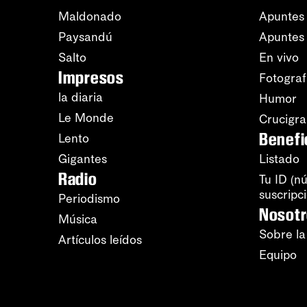
Maldonado
Apuntes 
Paysandú
Apuntes
Salto
En vivo
Impresos
Fotograf
la diaria
Humor
Le Monde
Crucigr
Benefi
Lento
Gigantes
Listado
Radio
Tu ID (n
suscripc
Periodismo
Nosot
Música
Sobre la
Artículos leídos
Equipo