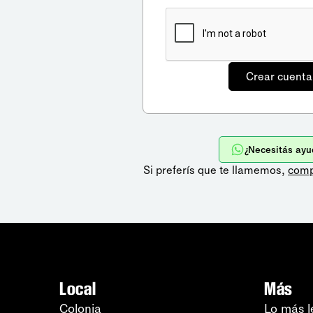
¿Necesitás ayu
Si preferís que te llamemos,
comp
Local
Más
Colonia
Lo más l