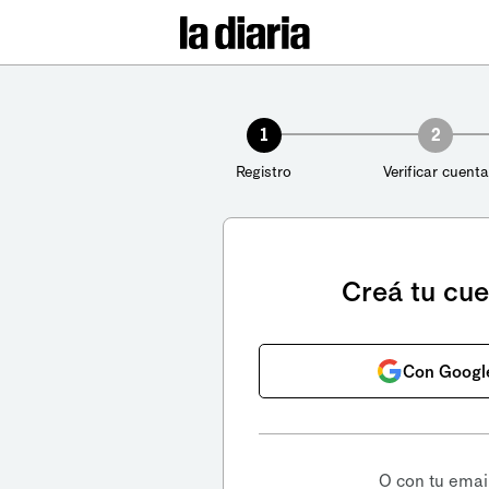
1
2
Registro
Verificar cuenta
Creá tu cu
Con Googl
O con tu emai