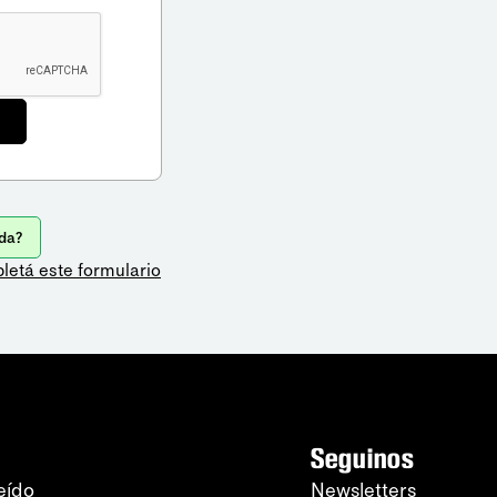
da?
letá este formulario
Seguinos
eído
Newsletters