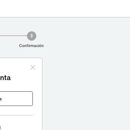
3
Confirmación
enta
e
l