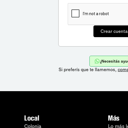
¿Necesitás ayu
Si preferís que te llamemos,
comp
Local
Más
Colonia
Lo más l