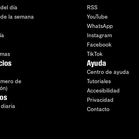
del día
RSS
 de la semana
YouTube
WhatsApp
ía
Instagram
Facebook
amas
TikTok
cios
Ayuda
Centro de ayuda
úmero de
Tutoriales
ión)
Accesibilidad
ros
Privacidad
 diaria
Contacto