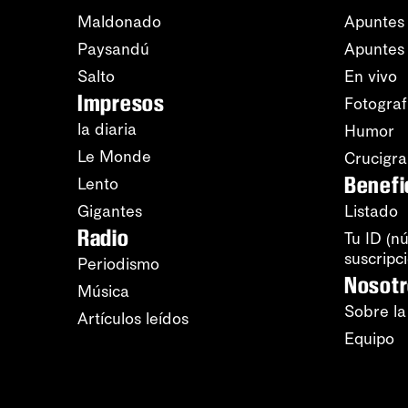
Maldonado
Apuntes 
Paysandú
Apuntes
Salto
En vivo
Impresos
Fotograf
la diaria
Humor
Le Monde
Crucigr
Benefi
Lento
Gigantes
Listado
Radio
Tu ID (n
suscripc
Periodismo
Nosot
Música
Sobre la
Artículos leídos
Equipo