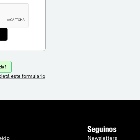
da?
letá este formulario
Seguinos
eído
Newsletters