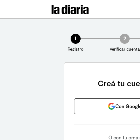
1
2
Registro
Verificar cuenta
Creá tu cu
Con Googl
O con tu emai