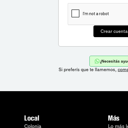
¿Necesitás ayu
Si preferís que te llamemos,
comp
Local
Más
Colonia
Lo más l