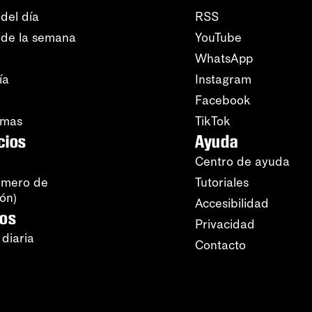
del día
RSS
 de la semana
YouTube
WhatsApp
ía
Instagram
Facebook
amas
TikTok
cios
Ayuda
Centro de ayuda
úmero de
Tutoriales
ión)
Accesibilidad
ros
Privacidad
 diaria
Contacto