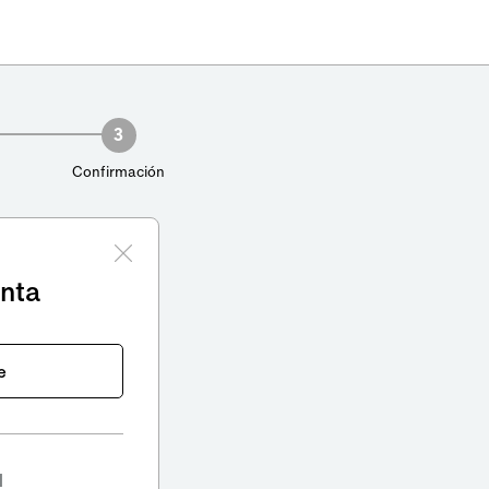
3
Confirmación
enta
e
l