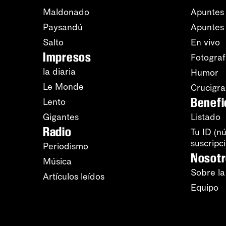
Maldonado
Apuntes 
Paysandú
Apuntes
Salto
En vivo
Impresos
Fotograf
la diaria
Humor
Le Monde
Crucigr
Benefi
Lento
Gigantes
Listado
Radio
Tu ID (n
suscripc
Periodismo
Nosot
Música
Sobre la
Artículos leídos
Equipo