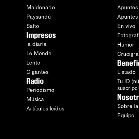
Maldonado
Apuntes 
Paysandú
Apuntes
Salto
En vivo
Impresos
Fotograf
la diaria
Humor
Le Monde
Crucigr
Benefi
Lento
Gigantes
Listado
Radio
Tu ID (n
suscripc
Periodismo
Nosot
Música
Sobre la
Artículos leídos
Equipo