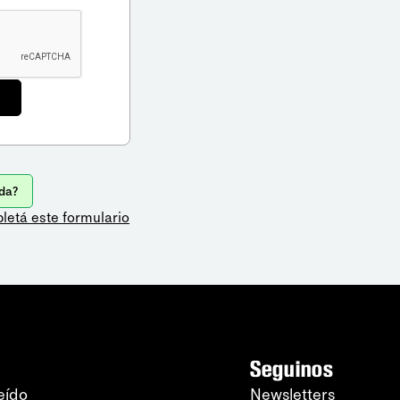
da?
letá este formulario
Seguinos
eído
Newsletters