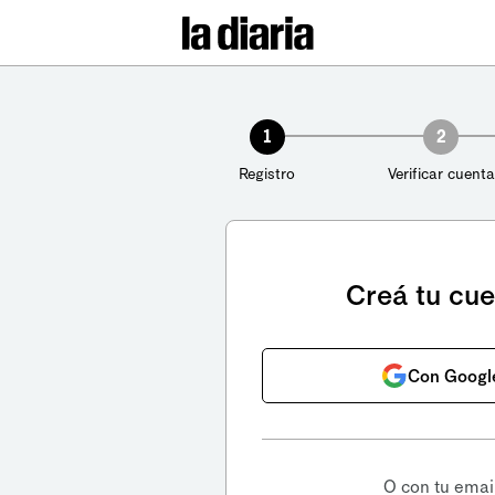
1
2
Registro
Verificar cuenta
Creá tu cu
Con Googl
O con tu emai