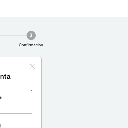
3
Confirmación
enta
e
l