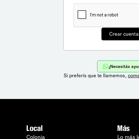
¿Necesitás ayu
Si preferís que te llamemos,
comp
Local
Más
Colonia
Lo más l