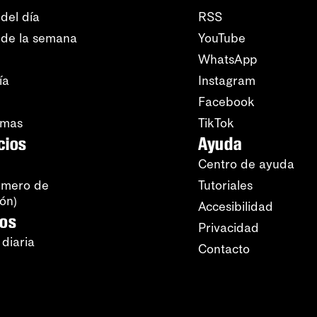
del día
RSS
 de la semana
YouTube
WhatsApp
ía
Instagram
Facebook
amas
TikTok
cios
Ayuda
Centro de ayuda
úmero de
Tutoriales
ión)
Accesibilidad
ros
Privacidad
 diaria
Contacto