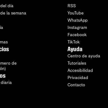
del día
RSS
 de la semana
YouTube
WhatsApp
ía
Instagram
Facebook
amas
TikTok
cios
Ayuda
Centro de ayuda
úmero de
Tutoriales
ión)
Accesibilidad
ros
Privacidad
 diaria
Contacto