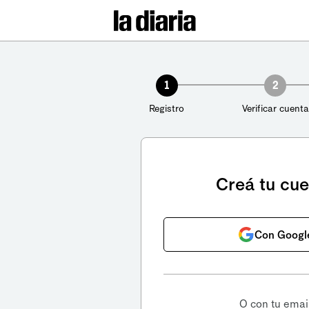
1
2
Registro
Verificar cuenta
Creá tu cu
Con Googl
O con tu emai