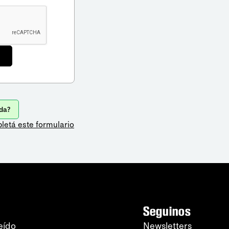
da?
letá este formulario
Seguinos
eído
Newsletters