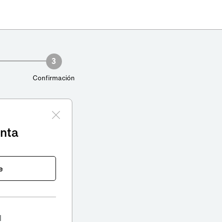
3
Confirmación
enta
e
l