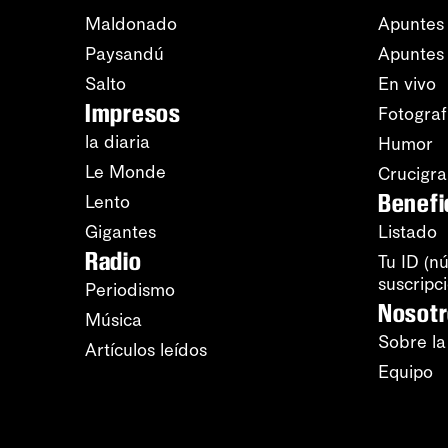
Maldonado
Apuntes 
Paysandú
Apuntes
Salto
En vivo
Impresos
Fotograf
la diaria
Humor
Le Monde
Crucigr
Benefi
Lento
Gigantes
Listado
Radio
Tu ID (n
suscripc
Periodismo
Nosot
Música
Sobre la
Artículos leídos
Equipo