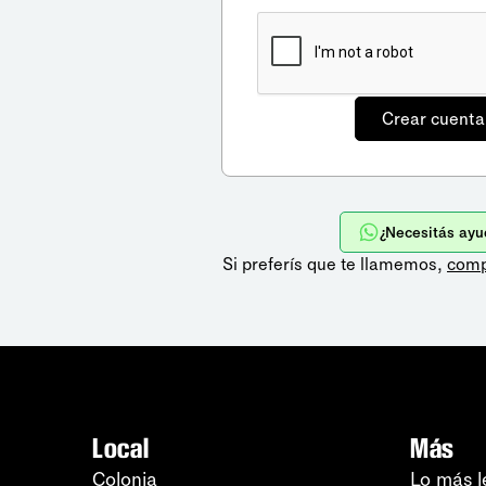
¿Necesitás ayu
Si preferís que te llamemos,
comp
Local
Más
Colonia
Lo más l