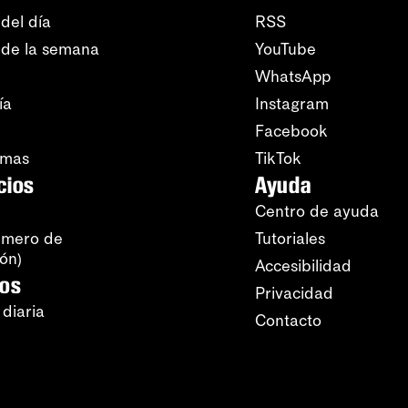
del día
RSS
 de la semana
YouTube
WhatsApp
ía
Instagram
Facebook
amas
TikTok
cios
Ayuda
Centro de ayuda
úmero de
Tutoriales
ión)
Accesibilidad
ros
Privacidad
 diaria
Contacto