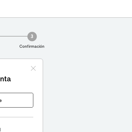
3
Confirmación
enta
e
l