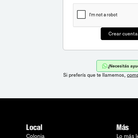
¿Necesitás ayu
Si preferís que te llamemos,
comp
Local
Más
Colonia
Lo más l