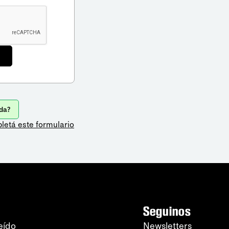
da?
letá este formulario
Seguinos
eído
Newsletters