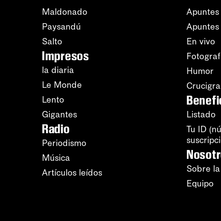
Maldonado
Apuntes 
Paysandú
Apuntes
Salto
En vivo
Impresos
Fotograf
la diaria
Humor
Le Monde
Crucigr
Benefi
Lento
Gigantes
Listado
Radio
Tu ID (n
suscripc
Periodismo
Nosot
Música
Sobre la
Artículos leídos
Equipo