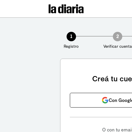
1
2
Registro
Verificar cuenta
Creá tu cu
Con Googl
O con tu emai