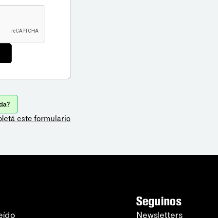
da?
letá este formulario
Seguinos
eído
Newsletters