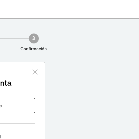
3
Confirmación
enta
e
l