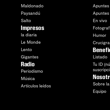
Maldonado
Apuntes 
Paysandú
Apuntes
Salto
En vivo
Impresos
Fotograf
la diaria
Humor
Le Monde
Crucigr
Benefi
Lento
Gigantes
Listado
Radio
Tu ID (n
suscripc
Periodismo
Nosot
Música
Sobre la
Artículos leídos
Equipo