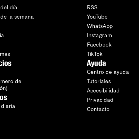
del día
RSS
 de la semana
YouTube
WhatsApp
ía
Instagram
Facebook
amas
TikTok
cios
Ayuda
Centro de ayuda
úmero de
Tutoriales
ión)
Accesibilidad
ros
Privacidad
 diaria
Contacto