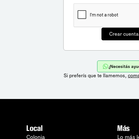
¿Necesitás ayu
Si preferís que te llamemos,
comp
Local
Más
Colonia
Lo más l