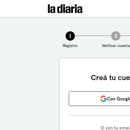
1
2
Registro
Verificar cuenta
Creá tu cu
Con Googl
O con tu emai