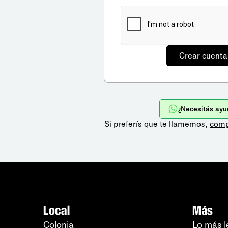
¿Necesitás ayu
Si preferís que te llamemos,
comp
Local
Más
Colonia
Lo más l