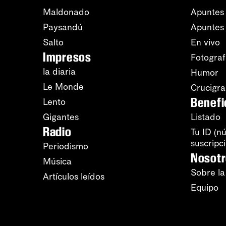
Maldonado
Apuntes 
Paysandú
Apuntes
Salto
En vivo
Impresos
Fotograf
la diaria
Humor
Le Monde
Crucigr
Benefi
Lento
Gigantes
Listado
Radio
Tu ID (n
suscripc
Periodismo
Nosot
Música
Sobre la
Artículos leídos
Equipo