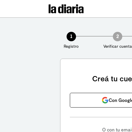
1
2
Registro
Verificar cuenta
Creá tu cu
Con Googl
O con tu emai