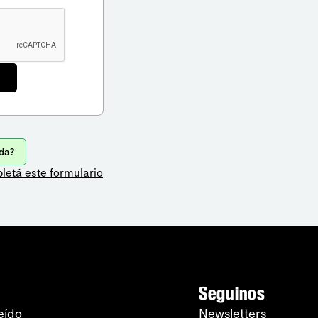
da?
letá este formulario
Seguinos
eído
Newsletters