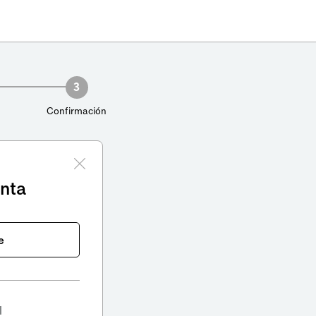
3
Confirmación
enta
e
l