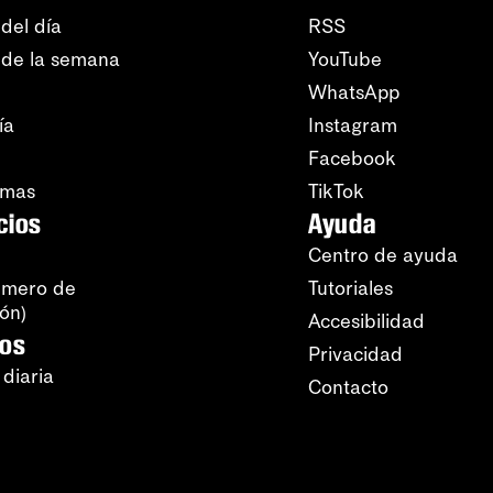
del día
RSS
 de la semana
YouTube
WhatsApp
ía
Instagram
Facebook
amas
TikTok
cios
Ayuda
Centro de ayuda
úmero de
Tutoriales
ión)
Accesibilidad
ros
Privacidad
 diaria
Contacto