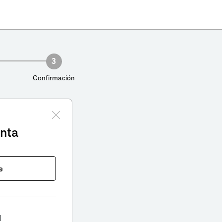
3
Confirmación
enta
e
l