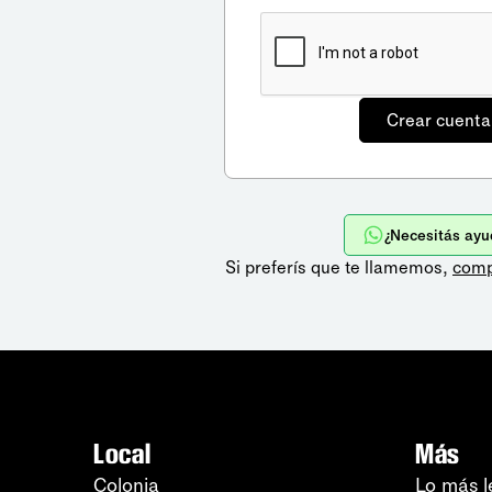
¿Necesitás ayu
Si preferís que te llamemos,
comp
Local
Más
Colonia
Lo más l