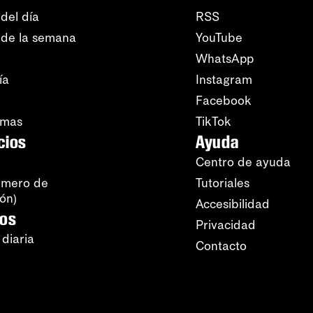
del día
RSS
 de la semana
YouTube
WhatsApp
ía
Instagram
Facebook
amas
TikTok
cios
Ayuda
Centro de ayuda
úmero de
Tutoriales
ión)
Accesibilidad
ros
Privacidad
 diaria
Contacto