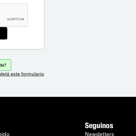
da?
letá este formulario
Seguinos
eído
Newsletters