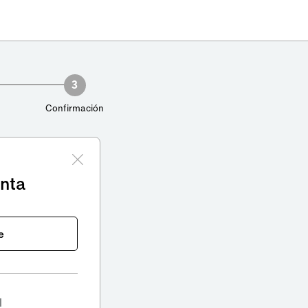
3
Confirmación
enta
e
l