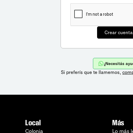
¿Necesitás ayu
Si preferís que te llamemos,
comp
Local
Más
Colonia
Lo más l