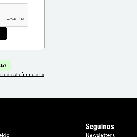
da?
letá este formulario
Seguinos
eído
Newsletters