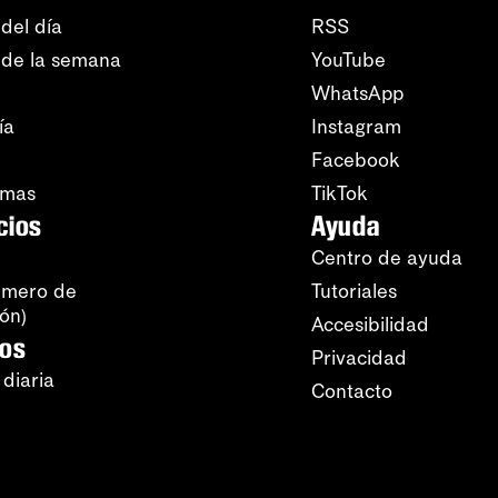
del día
RSS
 de la semana
YouTube
WhatsApp
ía
Instagram
Facebook
amas
TikTok
cios
Ayuda
Centro de ayuda
úmero de
Tutoriales
ión)
Accesibilidad
ros
Privacidad
 diaria
Contacto