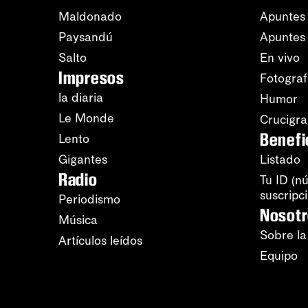
Maldonado
Apuntes 
Paysandú
Apuntes
Salto
En vivo
Impresos
Fotograf
la diaria
Humor
Le Monde
Crucigr
Benefi
Lento
Gigantes
Listado
Radio
Tu ID (n
suscripc
Periodismo
Nosot
Música
Sobre la
Artículos leídos
Equipo