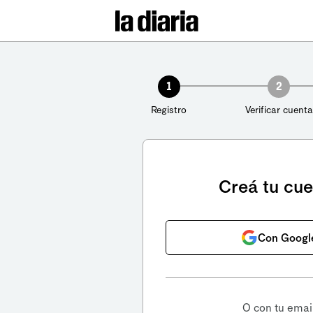
1
2
Registro
Verificar cuenta
Creá tu cu
Con Googl
O con tu emai