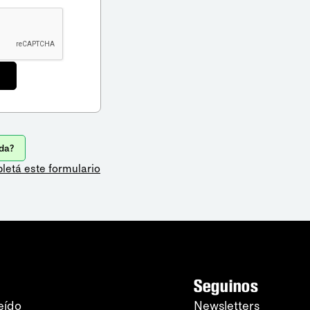
da?
letá este formulario
Seguinos
eído
Newsletters