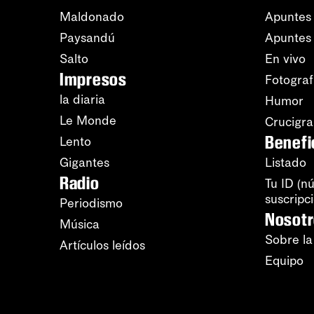
Maldonado
Apuntes 
Paysandú
Apuntes
Salto
En vivo
Impresos
Fotograf
la diaria
Humor
Le Monde
Crucigr
Benefi
Lento
Gigantes
Listado
Radio
Tu ID (n
suscripc
Periodismo
Nosot
Música
Sobre la
Artículos leídos
Equipo