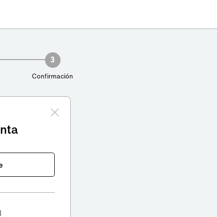
3
Confirmación
enta
e
l