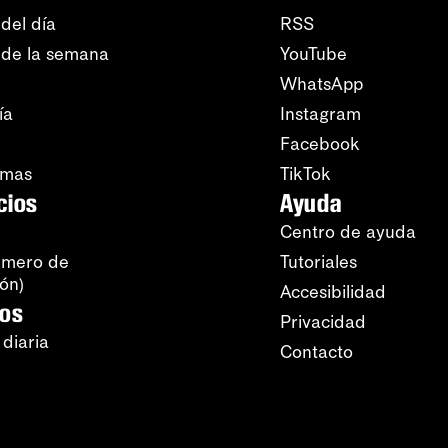
del día
RSS
 de la semana
YouTube
WhatsApp
ía
Instagram
Facebook
amas
TikTok
cios
Ayuda
Centro de ayuda
úmero de
Tutoriales
ión)
Accesibilidad
ros
Privacidad
 diaria
Contacto