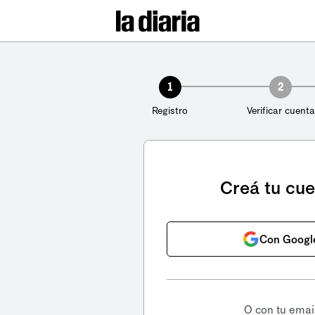
1
2
Registro
Verificar cuenta
Creá tu cu
Con Googl
O con tu emai