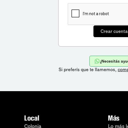
¿Necesitás ayu
Si preferís que te llamemos,
comp
Local
Más
Colonia
Lo más l