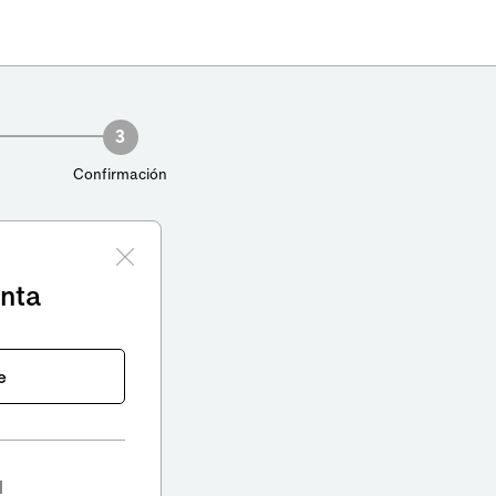
3
Confirmación
enta
e
l