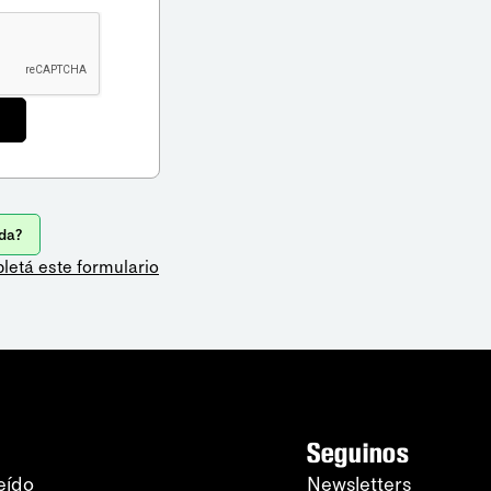
da?
letá este formulario
Seguinos
eído
Newsletters