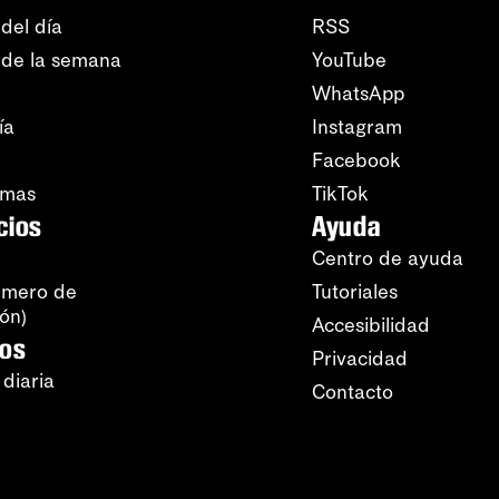
del día
RSS
 de la semana
YouTube
WhatsApp
ía
Instagram
Facebook
amas
TikTok
cios
Ayuda
Centro de ayuda
úmero de
Tutoriales
ión)
Accesibilidad
ros
Privacidad
 diaria
Contacto