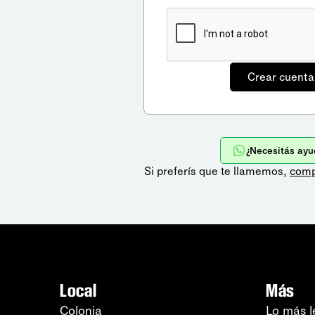
¿Necesitás ayu
Si preferís que te llamemos,
comp
Local
Más
Colonia
Lo más l