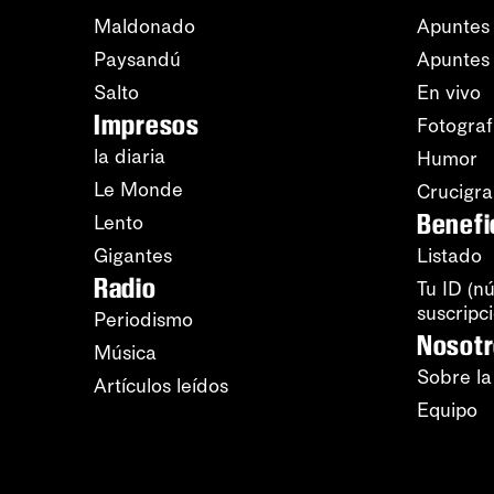
Maldonado
Apuntes 
Paysandú
Apuntes
Salto
En vivo
Impresos
Fotograf
la diaria
Humor
Le Monde
Crucigr
Benefi
Lento
Gigantes
Listado
Radio
Tu ID (n
suscripc
Periodismo
Nosot
Música
Sobre la
Artículos leídos
Equipo