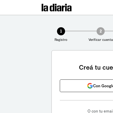
1
2
Registro
Verificar cuenta
Creá tu cu
Con Googl
O con tu emai