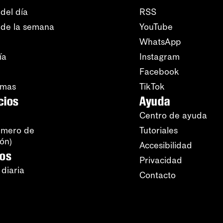
del día
RSS
 de la semana
YouTube
WhatsApp
ía
Instagram
Facebook
amas
TikTok
cios
Ayuda
Centro de ayuda
úmero de
Tutoriales
ión)
Accesibilidad
ros
Privacidad
 diaria
Contacto