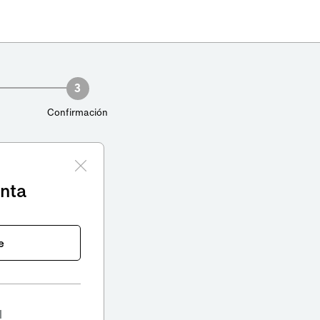
3
Confirmación
enta
e
l