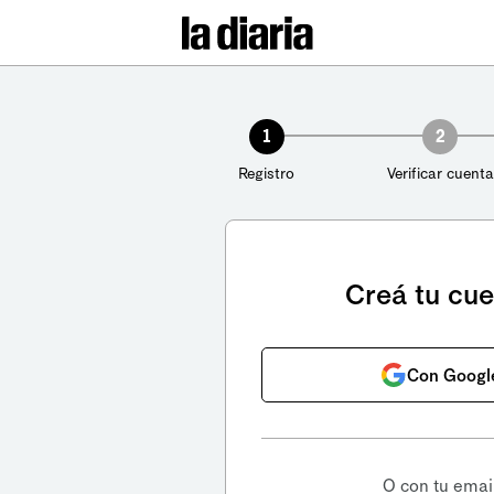
1
2
Registro
Verificar cuenta
Creá tu cu
Con Googl
O con tu emai