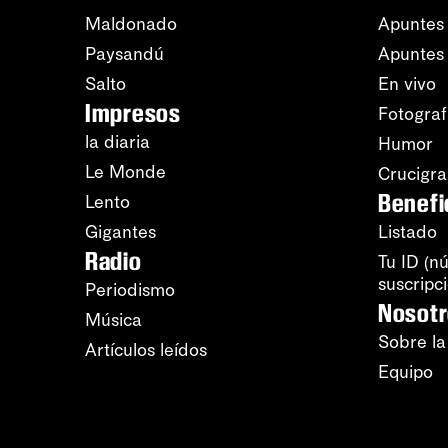
Maldonado
Apuntes 
Paysandú
Apuntes
Salto
En vivo
Impresos
Fotograf
la diaria
Humor
Le Monde
Crucigr
Benefi
Lento
Gigantes
Listado
Radio
Tu ID (n
suscripc
Periodismo
Nosot
Música
Sobre la
Artículos leídos
Equipo