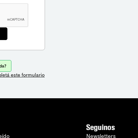
da?
letá este formulario
Seguinos
eído
Newsletters