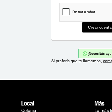
¿Necesitás ayu
Si preferís que te llamemos,
comp
Local
Más
Colonia
Lo más l