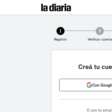
1
2
Registro
Verificar cuenta
Creá tu cu
Con Googl
O con tu emai