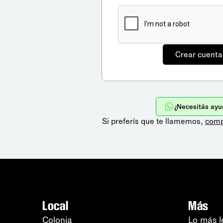
¿Necesitás ayu
Si preferís que te llamemos,
comp
Local
Más
Colonia
Lo más l