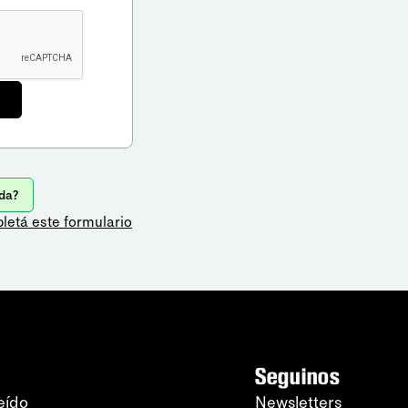
da?
letá este formulario
Seguinos
eído
Newsletters