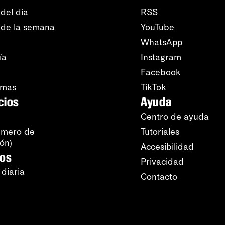
del día
RSS
 de la semana
YouTube
WhatsApp
ía
Instagram
Facebook
amas
TikTok
cios
Ayuda
Centro de ayuda
úmero de
Tutoriales
ión)
Accesibilidad
ros
Privacidad
 diaria
Contacto