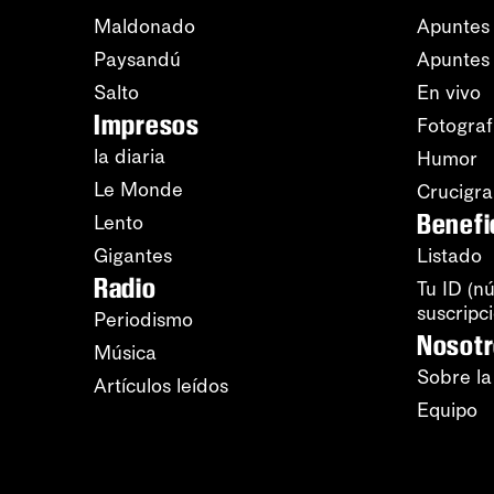
Maldonado
Apuntes 
Paysandú
Apuntes
Salto
En vivo
Impresos
Fotograf
la diaria
Humor
Le Monde
Crucigr
Benefi
Lento
Gigantes
Listado
Radio
Tu ID (n
suscripc
Periodismo
Nosot
Música
Sobre la
Artículos leídos
Equipo