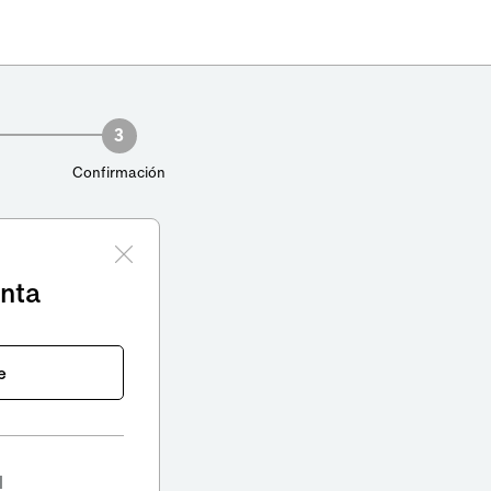
3
Confirmación
enta
e
l