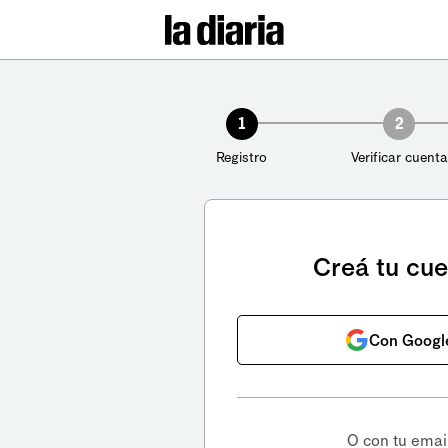
1
2
Registro
Verificar cuenta
Creá tu cu
Con Googl
O con tu emai