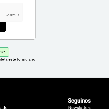
da?
letá este formulario
Seguinos
eído
Newsletters