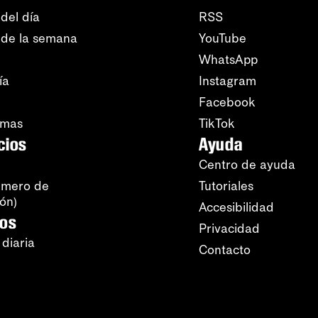
del día
RSS
 de la semana
YouTube
WhatsApp
ía
Instagram
Facebook
amas
TikTok
cios
Ayuda
Centro de ayuda
úmero de
Tutoriales
ión)
Accesibilidad
ros
Privacidad
 diaria
Contacto