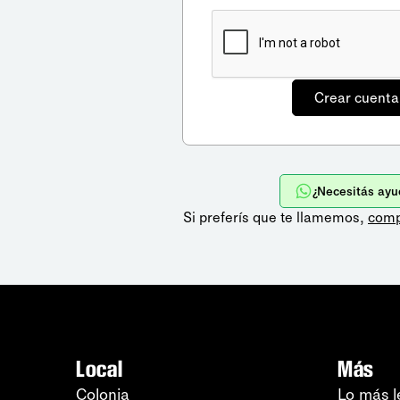
¿Necesitás ayu
Si preferís que te llamemos,
comp
Local
Más
Colonia
Lo más l