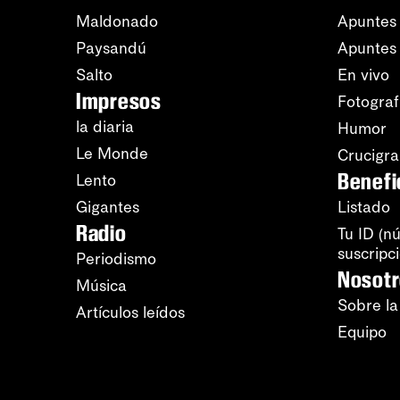
Maldonado
Apuntes 
Paysandú
Apuntes
Salto
En vivo
Impresos
Fotograf
la diaria
Humor
Le Monde
Crucigr
Benefi
Lento
Gigantes
Listado
Radio
Tu ID (n
suscripc
Periodismo
Nosot
Música
Sobre la
Artículos leídos
Equipo