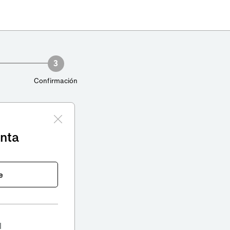
3
Confirmación
enta
e
l