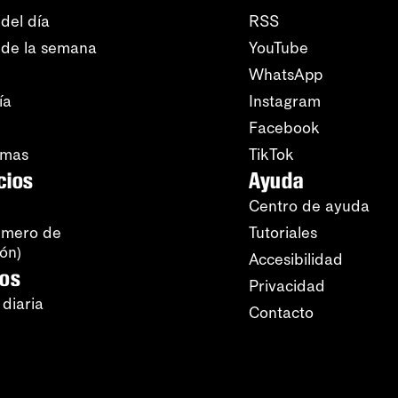
del día
RSS
 de la semana
YouTube
WhatsApp
ía
Instagram
Facebook
amas
TikTok
cios
Ayuda
Centro de ayuda
úmero de
Tutoriales
ión)
Accesibilidad
ros
Privacidad
 diaria
Contacto