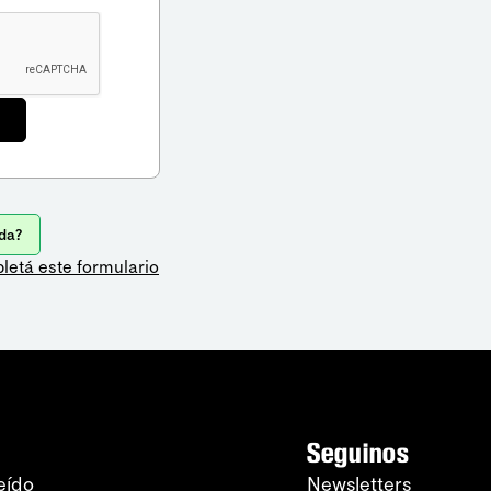
da?
letá este formulario
Seguinos
eído
Newsletters