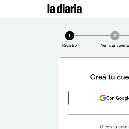
1
2
Registro
Verificar cuenta
Creá tu cu
Con Googl
O con tu emai