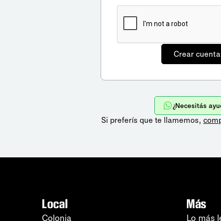
¿Necesitás ayu
Si preferís que te llamemos,
comp
Local
Más
Colonia
Lo más l