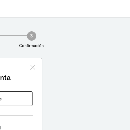
3
Confirmación
enta
e
l