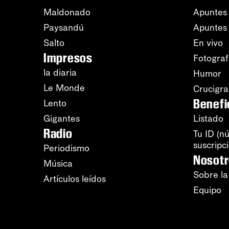
Maldonado
Apuntes 
Paysandú
Apuntes
Salto
En vivo
Impresos
Fotograf
la diaria
Humor
Le Monde
Crucigr
Benefi
Lento
Gigantes
Listado
Radio
Tu ID (n
suscripc
Periodismo
Nosot
Música
Sobre la
Artículos leídos
Equipo