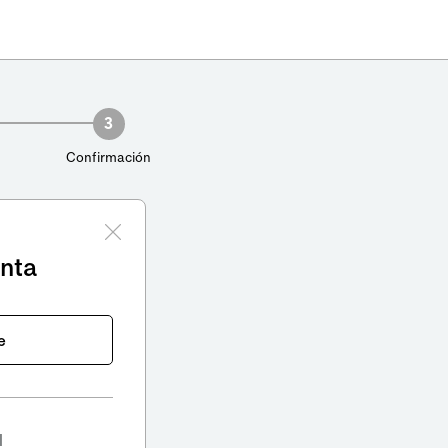
3
Confirmación
enta
e
l