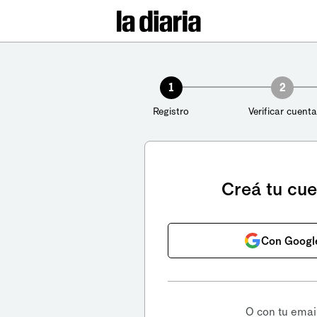
1
2
Registro
Verificar cuenta
Creá tu cu
Con Googl
O con tu emai