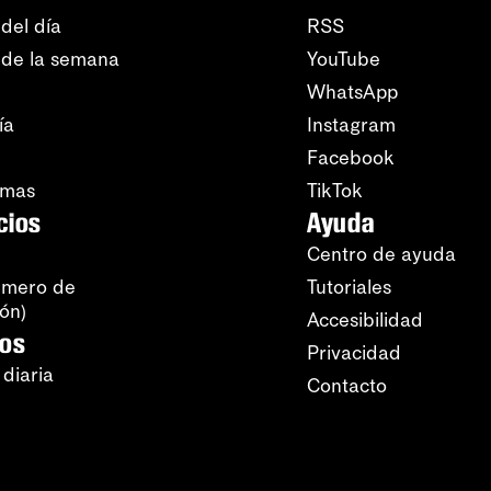
del día
RSS
 de la semana
YouTube
WhatsApp
ía
Instagram
Facebook
amas
TikTok
cios
Ayuda
Centro de ayuda
úmero de
Tutoriales
ión)
Accesibilidad
ros
Privacidad
 diaria
Contacto