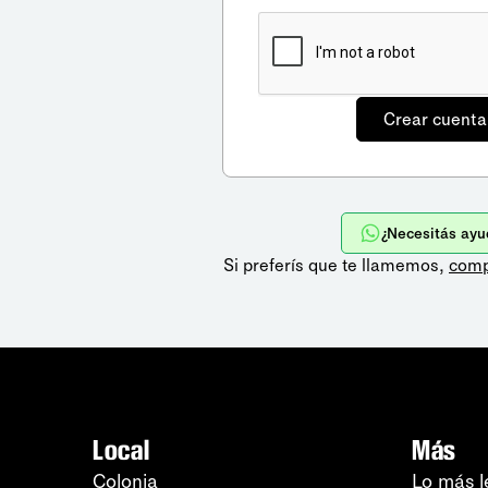
¿Necesitás ayu
Si preferís que te llamemos,
comp
Local
Más
Colonia
Lo más l