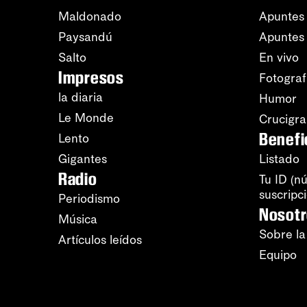
Maldonado
Apuntes 
Paysandú
Apuntes
Salto
En vivo
Impresos
Fotograf
la diaria
Humor
Le Monde
Crucigr
Benefi
Lento
Gigantes
Listado
Radio
Tu ID (n
suscripc
Periodismo
Nosot
Música
Sobre la
Artículos leídos
Equipo