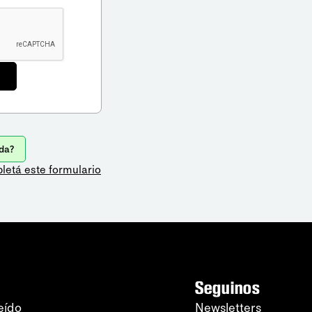
da?
letá este formulario
Seguinos
eído
Newsletters