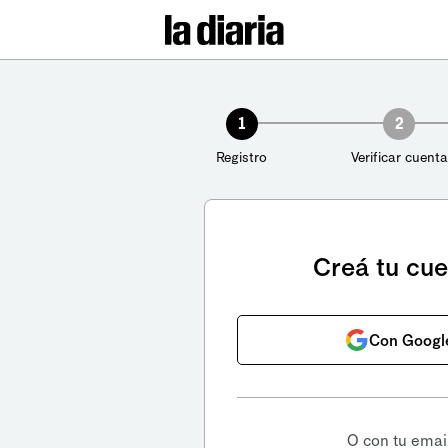
1
2
Registro
Verificar cuenta
Creá tu cu
Con Googl
O con tu emai