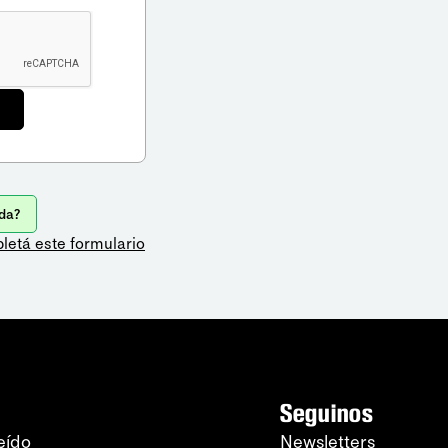
da?
letá este formulario
Seguinos
eído
Newsletters