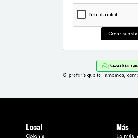
¿Necesitás ayu
Si preferís que te llamemos,
comp
Local
Más
Colonia
Lo más l