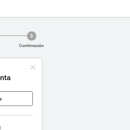
3
Confirmación
enta
e
l