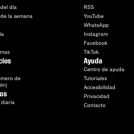
del día
RSS
 de la semana
YouTube
WhatsApp
ía
Instagram
Facebook
amas
TikTok
cios
Ayuda
Centro de ayuda
úmero de
Tutoriales
ión)
Accesibilidad
ros
Privacidad
 diaria
Contacto