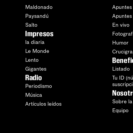
Maldonado
Apuntes 
Paysandú
Apuntes
Salto
En vivo
Impresos
Fotograf
la diaria
Humor
Le Monde
Crucigr
Benefi
Lento
Gigantes
Listado
Radio
Tu ID (n
suscripc
Periodismo
Nosot
Música
Sobre la
Artículos leídos
Equipo