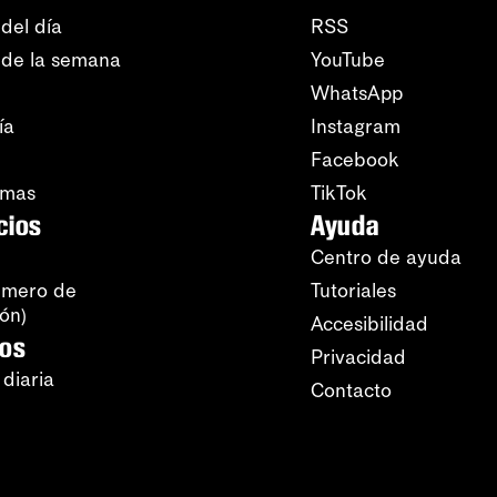
del día
RSS
 de la semana
YouTube
WhatsApp
ía
Instagram
Facebook
amas
TikTok
cios
Ayuda
Centro de ayuda
úmero de
Tutoriales
ión)
Accesibilidad
ros
Privacidad
 diaria
Contacto