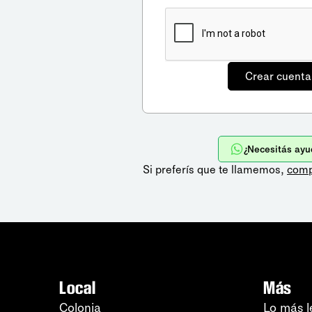
¿Necesitás ayu
Si preferís que te llamemos,
comp
Local
Más
Colonia
Lo más l