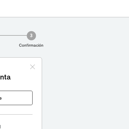
3
Confirmación
enta
e
l