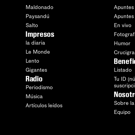
Maldonado
Apuntes 
Paysandú
Apuntes
Salto
En vivo
Impresos
Fotograf
la diaria
Humor
Le Monde
Crucigr
Benefi
Lento
Gigantes
Listado
Radio
Tu ID (n
suscripc
Periodismo
Nosot
Música
Sobre la
Artículos leídos
Equipo