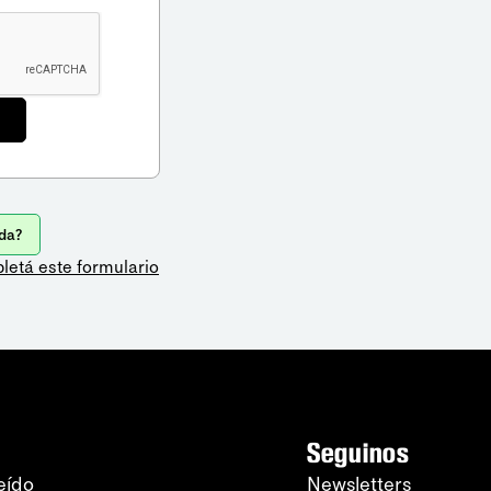
da?
letá este formulario
Seguinos
eído
Newsletters