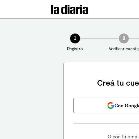
1
2
Registro
Verificar cuenta
Creá tu cu
Con Googl
O con tu emai