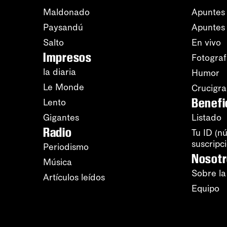
Maldonado
Apuntes 
Paysandú
Apuntes
Salto
En vivo
Impresos
Fotograf
la diaria
Humor
Le Monde
Crucigr
Benefi
Lento
Gigantes
Listado
Radio
Tu ID (n
suscripc
Periodismo
Nosot
Música
Sobre la
Artículos leídos
Equipo