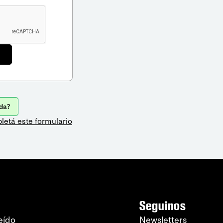
da?
letá este formulario
Seguinos
eído
Newsletters