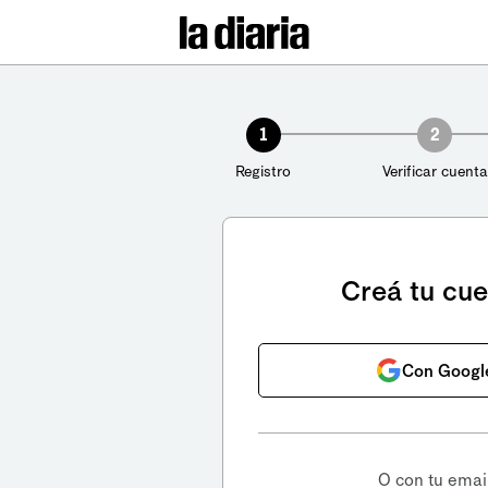
1
2
Registro
Verificar cuenta
Creá tu cu
Con Googl
O con tu emai