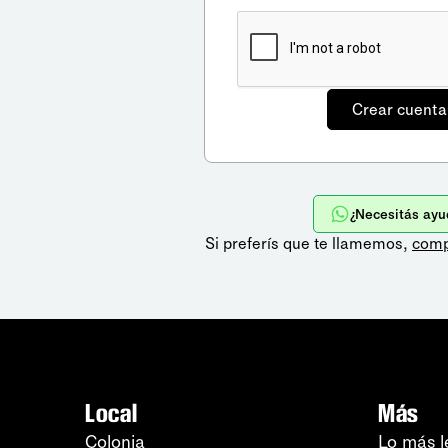
¿Necesitás ayu
Si preferís que te llamemos,
comp
Local
Más
Colonia
Lo más l