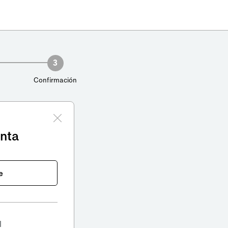
3
Confirmación
enta
e
l