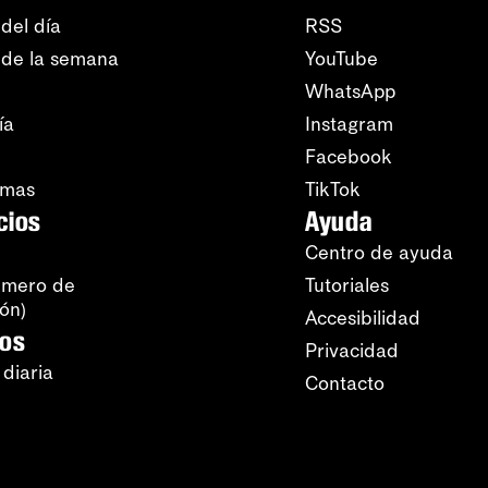
del día
RSS
 de la semana
YouTube
WhatsApp
ía
Instagram
Facebook
amas
TikTok
cios
Ayuda
Centro de ayuda
úmero de
Tutoriales
ión)
Accesibilidad
ros
Privacidad
 diaria
Contacto