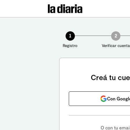
1
2
Registro
Verificar cuenta
Creá tu cu
Con Googl
O con tu emai