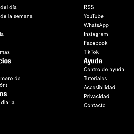
del día
RSS
 de la semana
YouTube
WhatsApp
ía
Instagram
Facebook
amas
TikTok
cios
Ayuda
Centro de ayuda
úmero de
Tutoriales
ión)
Accesibilidad
ros
Privacidad
 diaria
Contacto