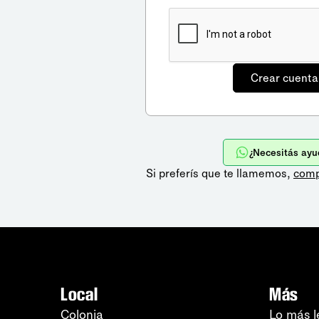
¿Necesitás ayu
Si preferís que te llamemos,
comp
Local
Más
Colonia
Lo más l