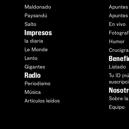
Maldonado
Apuntes 
Paysandú
Apuntes
Salto
En vivo
Impresos
Fotograf
la diaria
Humor
Le Monde
Crucigr
Benefi
Lento
Gigantes
Listado
Radio
Tu ID (n
suscripc
Periodismo
Nosot
Música
Sobre la
Artículos leídos
Equipo