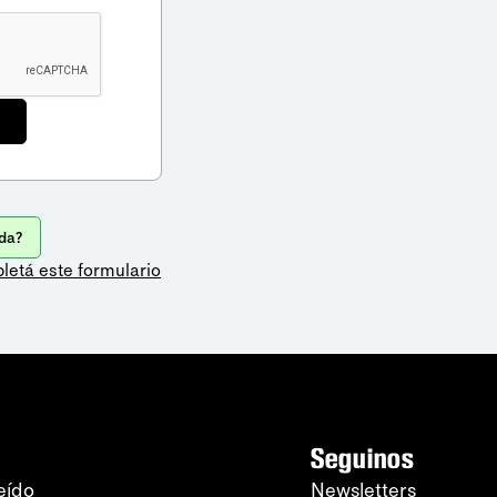
da?
letá este formulario
Seguinos
eído
Newsletters