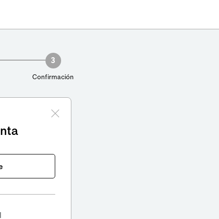
3
Confirmación
enta
e
l