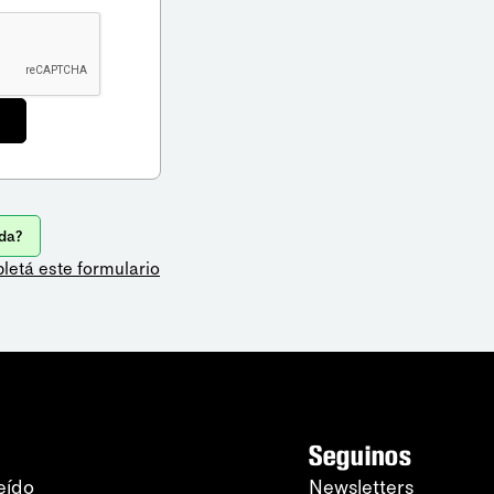
da?
letá este formulario
Seguinos
eído
Newsletters