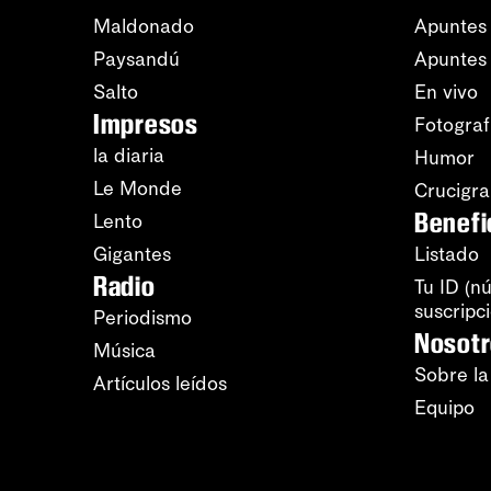
Maldonado
Apuntes 
Paysandú
Apuntes
Salto
En vivo
Impresos
Fotograf
la diaria
Humor
Le Monde
Crucigr
Benefi
Lento
Gigantes
Listado
Radio
Tu ID (n
suscripc
Periodismo
Nosot
Música
Sobre la
Artículos leídos
Equipo