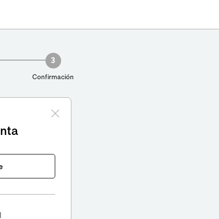
3
Confirmación
enta
e
l