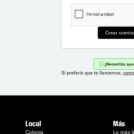
¿Necesitás ayu
Si preferís que te llamemos,
comp
Local
Más
Colonia
Lo más l