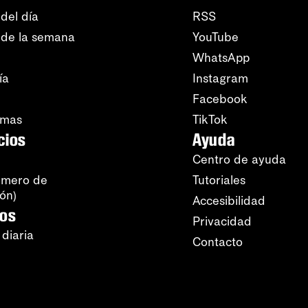
del día
RSS
 de la semana
YouTube
WhatsApp
ía
Instagram
Facebook
amas
TikTok
cios
Ayuda
Centro de ayuda
úmero de
Tutoriales
ión)
Accesibilidad
ros
Privacidad
 diaria
Contacto