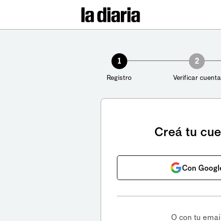
1
2
Registro
Verificar cuenta
Creá tu cu
Con Googl
O con tu emai