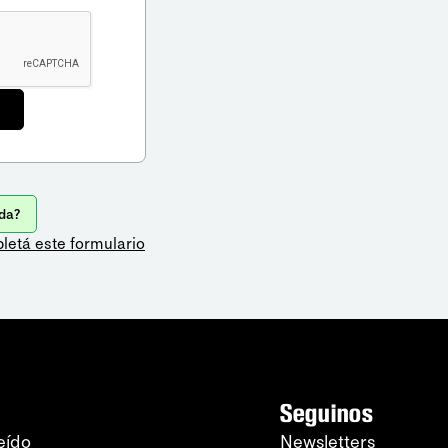
da?
letá este formulario
Seguinos
eído
Newsletters