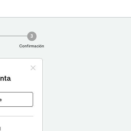
3
Confirmación
enta
e
l