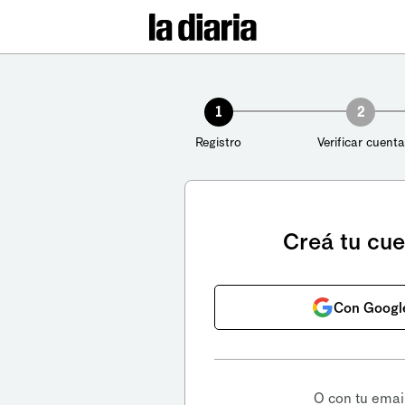
1
2
Registro
Verificar cuenta
Creá tu cu
Con Googl
O con tu emai