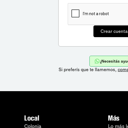
¿Necesitás ayu
Si preferís que te llamemos,
comp
Local
Más
Colonia
Lo más l