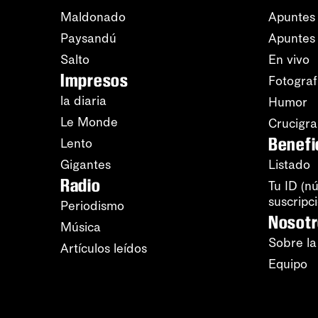
Maldonado
Apuntes 
Paysandú
Apuntes
Salto
En vivo
Impresos
Fotograf
la diaria
Humor
Le Monde
Crucigr
Benefi
Lento
Gigantes
Listado
Radio
Tu ID (n
suscripc
Periodismo
Nosot
Música
Sobre la
Artículos leídos
Equipo