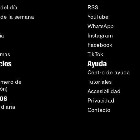
del día
RSS
 de la semana
YouTube
WhatsApp
ía
Instagram
Facebook
amas
TikTok
cios
Ayuda
Centro de ayuda
úmero de
Tutoriales
ión)
Accesibilidad
ros
Privacidad
 diaria
Contacto