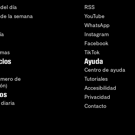
del día
RSS
 de la semana
YouTube
WhatsApp
ía
Instagram
Facebook
amas
TikTok
cios
Ayuda
Centro de ayuda
úmero de
Tutoriales
ión)
Accesibilidad
ros
Privacidad
 diaria
Contacto