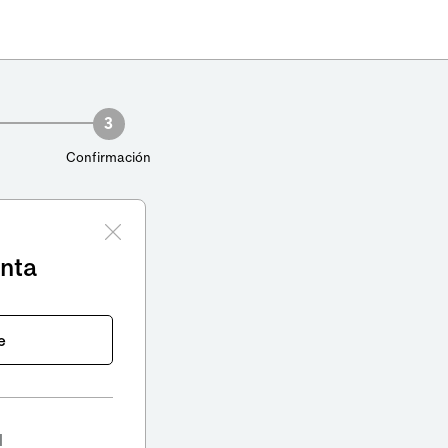
3
Confirmación
enta
e
l