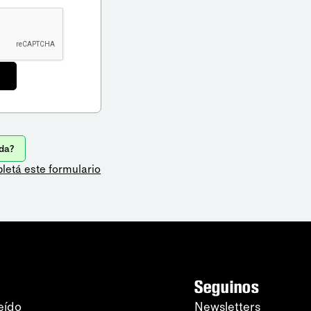
da?
letá este formulario
Seguinos
eído
Newsletters