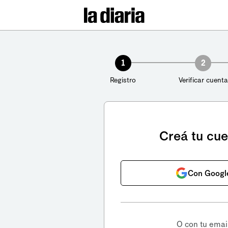
1
2
Registro
Verificar cuenta
Creá tu cu
Con Googl
O con tu emai