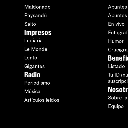
Maldonado
Apuntes 
Paysandú
Apuntes
Salto
En vivo
Impresos
Fotograf
la diaria
Humor
Le Monde
Crucigr
Benefi
Lento
Gigantes
Listado
Radio
Tu ID (n
suscripc
Periodismo
Nosot
Música
Sobre la
Artículos leídos
Equipo