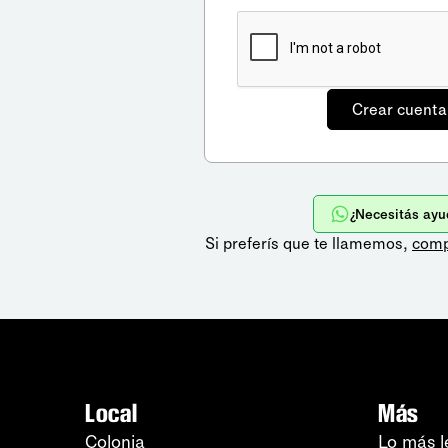
¿Necesitás ayu
Si preferís que te llamemos,
comp
Local
Más
Colonia
Lo más l