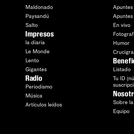
Maldonado
Apuntes 
Paysandú
Apuntes
Salto
En vivo
Impresos
Fotograf
la diaria
Humor
Le Monde
Crucigr
Benefi
Lento
Gigantes
Listado
Radio
Tu ID (n
suscripc
Periodismo
Nosot
Música
Sobre la
Artículos leídos
Equipo