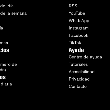
del día
RSS
 de la semana
YouTube
WhatsApp
ía
Instagram
Facebook
amas
TikTok
cios
Ayuda
Centro de ayuda
úmero de
Tutoriales
ión)
Accesibilidad
ros
Privacidad
 diaria
Contacto