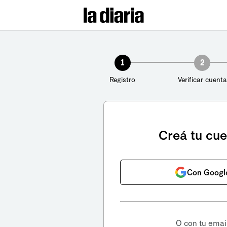
1
2
Registro
Verificar cuenta
Creá tu cu
Con Googl
O con tu emai