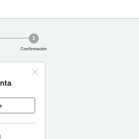
3
Confirmación
enta
e
l