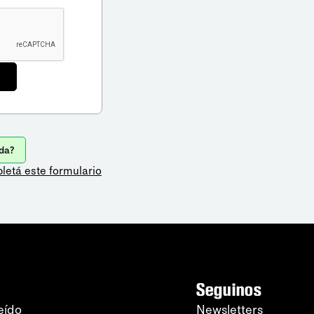
da?
letá este formulario
Seguinos
eído
Newsletters