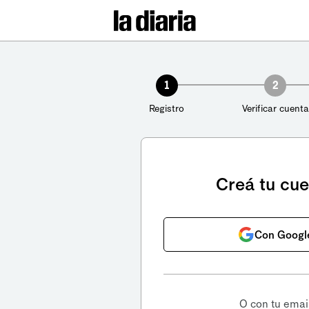
1
2
Registro
Verificar cuenta
Creá tu cu
Con Googl
O con tu emai