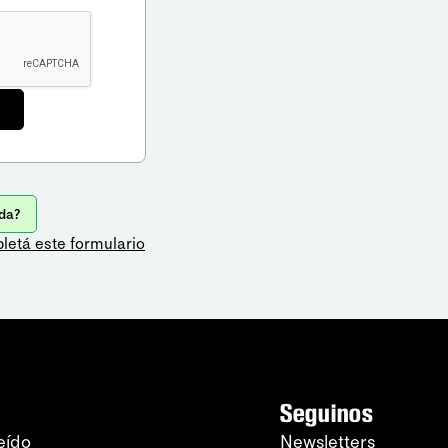
da?
letá este formulario
Seguinos
eído
Newsletters