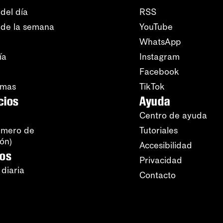
del día
RSS
 de la semana
YouTube
WhatsApp
ía
Instagram
Facebook
amas
TikTok
cios
Ayuda
Centro de ayuda
úmero de
Tutoriales
ión)
Accesibilidad
ros
Privacidad
 diaria
Contacto