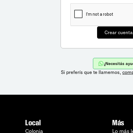
¿Necesitás ayu
Si preferís que te llamemos,
comp
Local
Más
Colonia
Lo más l