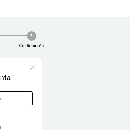
3
Confirmación
enta
e
l