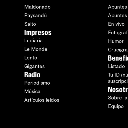
Maldonado
Apuntes 
Paysandú
Apuntes
Salto
En vivo
Impresos
Fotograf
la diaria
Humor
Le Monde
Crucigr
Benefi
Lento
Gigantes
Listado
Radio
Tu ID (n
suscripc
Periodismo
Nosot
Música
Sobre la
Artículos leídos
Equipo