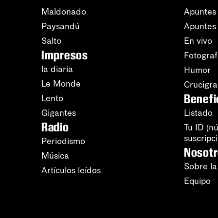
Maldonado
Apuntes 
Paysandú
Apuntes
Salto
En vivo
Impresos
Fotograf
la diaria
Humor
Le Monde
Crucigr
Benefi
Lento
Gigantes
Listado
Radio
Tu ID (n
suscripc
Periodismo
Nosot
Música
Sobre la
Artículos leídos
Equipo