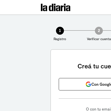
1
2
Registro
Verificar cuenta
Creá tu cu
Con Googl
O con tu emai