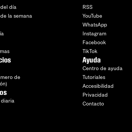
del día
RSS
 de la semana
YouTube
WhatsApp
ía
Instagram
Facebook
amas
TikTok
cios
Ayuda
Centro de ayuda
úmero de
Tutoriales
ión)
Accesibilidad
ros
Privacidad
 diaria
Contacto