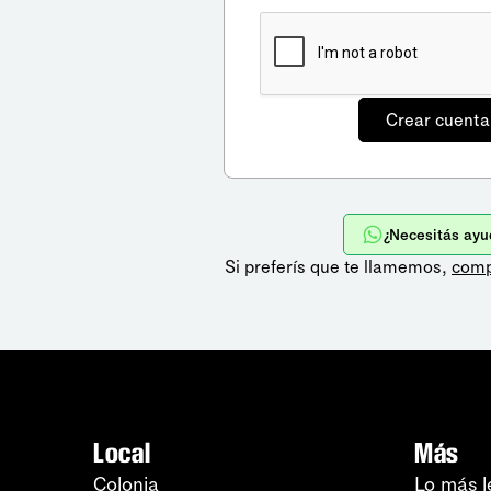
¿Necesitás ayu
Si preferís que te llamemos,
comp
Local
Más
Colonia
Lo más l