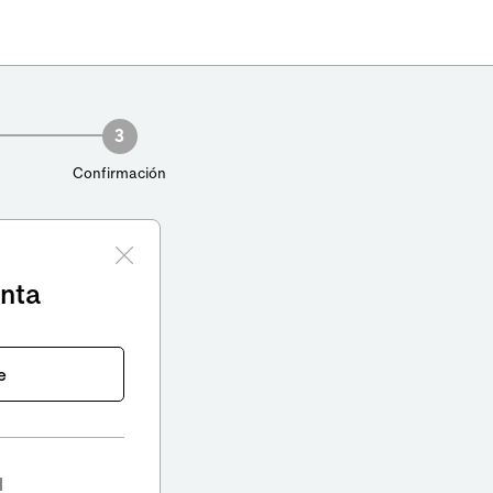
3
Confirmación
enta
e
l