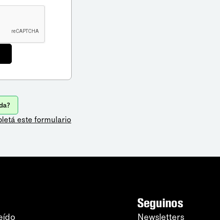
da?
letá este formulario
Seguinos
eído
Newsletters