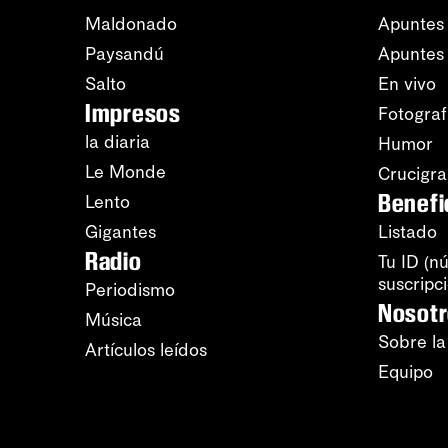
Maldonado
Apuntes 
Paysandú
Apuntes
Salto
En vivo
Impresos
Fotograf
la diaria
Humor
Le Monde
Crucigr
Benefi
Lento
Gigantes
Listado
Radio
Tu ID (n
suscripc
Periodismo
Nosot
Música
Sobre la
Artículos leídos
Equipo