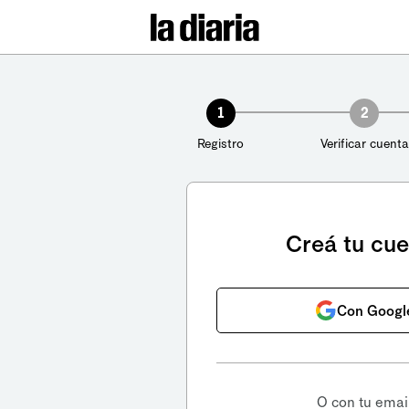
1
2
Registro
Verificar cuenta
Creá tu cu
Con Googl
O con tu emai