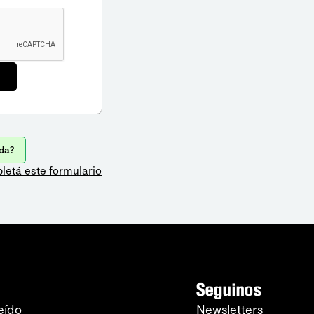
da?
letá este formulario
Seguinos
eído
Newsletters