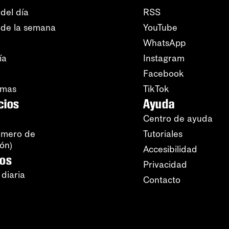
del día
RSS
 de la semana
YouTube
WhatsApp
ía
Instagram
Facebook
amas
TikTok
cios
Ayuda
Centro de ayuda
úmero de
Tutoriales
ión)
Accesibilidad
ros
Privacidad
 diaria
Contacto