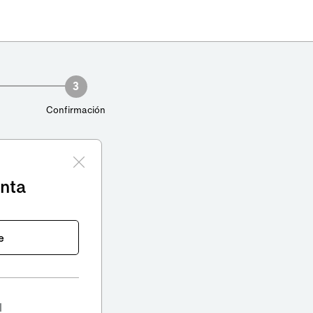
3
Confirmación
enta
e
l