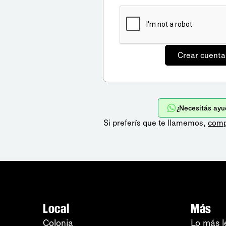
¿Necesitás ayu
Si preferís que te llamemos,
comp
Local
Más
Colonia
Lo más l