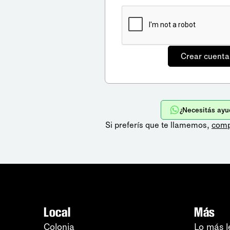
¿Necesitás ayu
Si preferís que te llamemos,
comp
Local
Más
Colonia
Lo más l