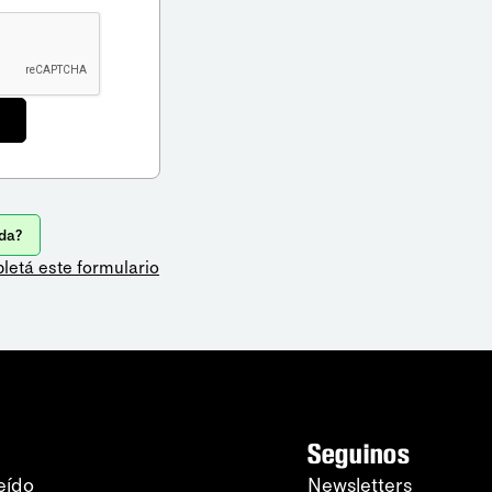
da?
letá este formulario
Seguinos
eído
Newsletters