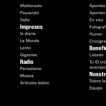
Maldonado
Apuntes 
Paysandú
Apuntes
Salto
En vivo
Impresos
Fotograf
la diaria
Humor
Le Monde
Crucigr
Benefi
Lento
Gigantes
Listado
Radio
Tu ID (n
suscripc
Periodismo
Nosot
Música
Sobre la
Artículos leídos
Equipo