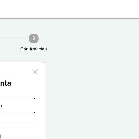
3
Confirmación
enta
e
l