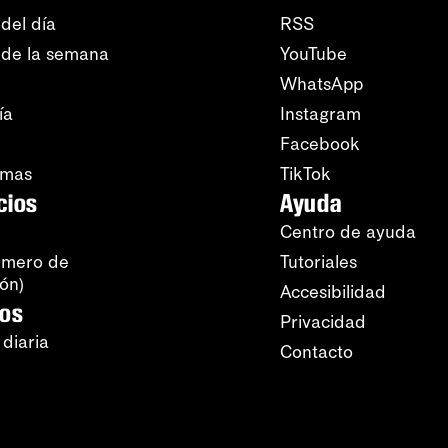
del día
RSS
 de la semana
YouTube
WhatsApp
ía
Instagram
Facebook
amas
TikTok
cios
Ayuda
Centro de ayuda
úmero de
Tutoriales
ión)
Accesibilidad
ros
Privacidad
 diaria
Contacto