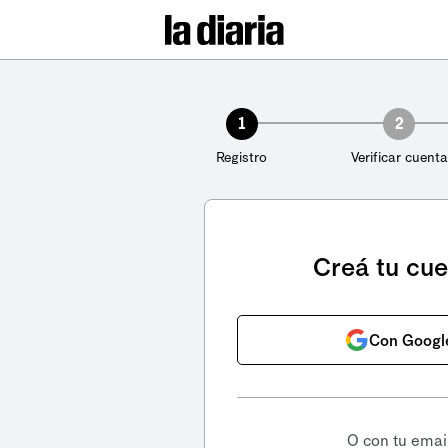
1
2
Registro
Verificar cuenta
Creá tu cu
Con Googl
O con tu emai