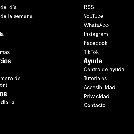
del día
RSS
 de la semana
YouTube
WhatsApp
ía
Instagram
Facebook
amas
TikTok
cios
Ayuda
Centro de ayuda
úmero de
Tutoriales
ión)
Accesibilidad
ros
Privacidad
 diaria
Contacto