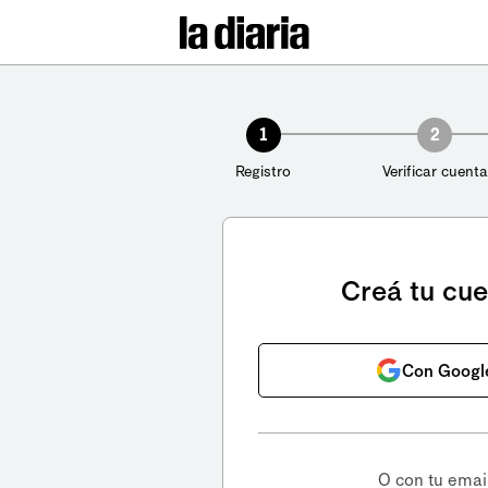
1
2
Registro
Verificar cuenta
Creá tu cu
Con Googl
O con tu emai