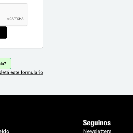
da?
letá este formulario
Seguinos
eído
Newsletters