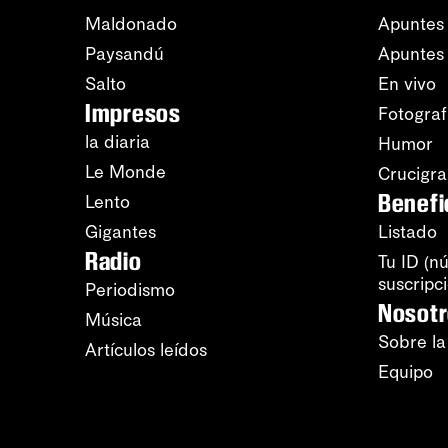
Maldonado
Apuntes 
Paysandú
Apuntes
Salto
En vivo
Impresos
Fotograf
la diaria
Humor
Le Monde
Crucigr
Benefi
Lento
Gigantes
Listado
Radio
Tu ID (n
suscripc
Periodismo
Nosot
Música
Sobre la
Artículos leídos
Equipo