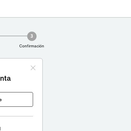
3
Confirmación
enta
e
l