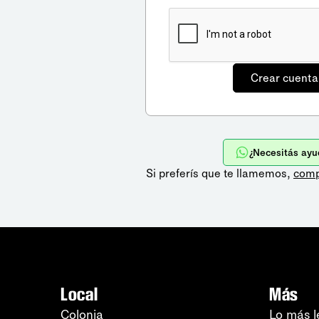
¿Necesitás ayu
Si preferís que te llamemos,
comp
Local
Más
Colonia
Lo más l