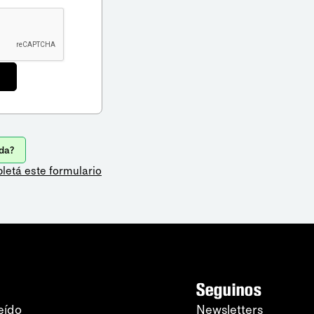
da?
letá este formulario
Seguinos
eído
Newsletters