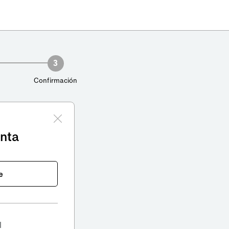
3
Confirmación
enta
e
l