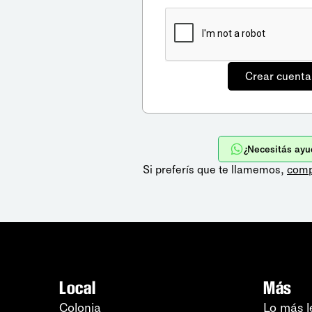
¿Necesitás ayu
Si preferís que te llamemos,
comp
Local
Más
Colonia
Lo más l