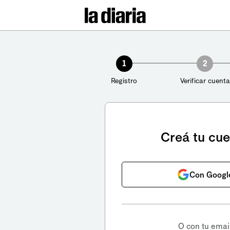
1
2
Registro
Verificar cuenta
Creá tu cu
Con Googl
O con tu emai