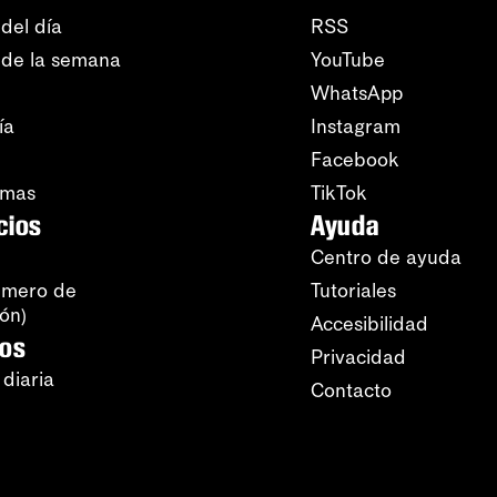
del día
RSS
 de la semana
YouTube
WhatsApp
ía
Instagram
Facebook
amas
TikTok
cios
Ayuda
Centro de ayuda
úmero de
Tutoriales
ión)
Accesibilidad
ros
Privacidad
 diaria
Contacto