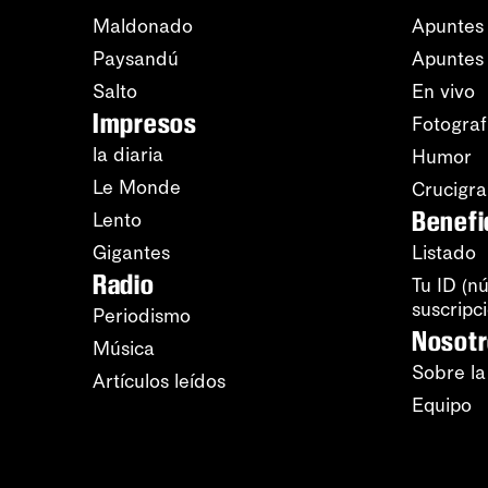
Maldonado
Apuntes 
Paysandú
Apuntes
Salto
En vivo
Impresos
Fotograf
la diaria
Humor
Le Monde
Crucigr
Benefi
Lento
Gigantes
Listado
Radio
Tu ID (n
suscripc
Periodismo
Nosot
Música
Sobre la
Artículos leídos
Equipo