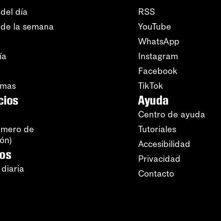
del día
RSS
 de la semana
YouTube
WhatsApp
ía
Instagram
Facebook
amas
TikTok
cios
Ayuda
Centro de ayuda
úmero de
Tutoriales
ión)
Accesibilidad
ros
Privacidad
 diaria
Contacto