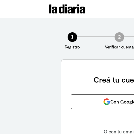
1
2
Registro
Verificar cuenta
Creá tu cu
Con Googl
O con tu emai