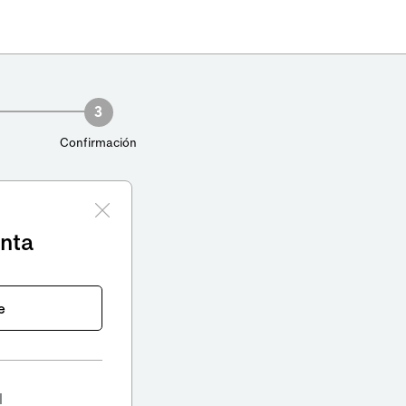
3
Confirmación
enta
e
l