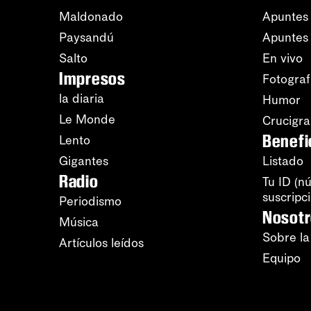
Maldonado
Apuntes 
Paysandú
Apuntes
Salto
En vivo
Impresos
Fotograf
la diaria
Humor
Le Monde
Crucigr
Benefi
Lento
Gigantes
Listado
Radio
Tu ID (n
suscripc
Periodismo
Nosot
Música
Sobre la
Artículos leídos
Equipo