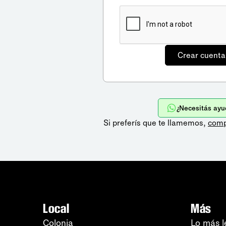
¿Necesitás ayu
Si preferís que te llamemos,
comp
Local
Más
Colonia
Lo más l