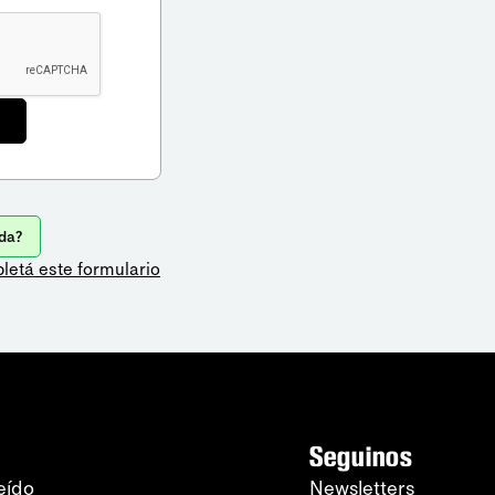
da?
letá este formulario
Seguinos
eído
Newsletters