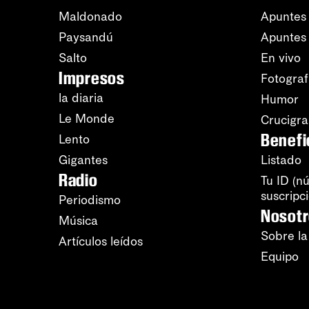
Maldonado
Apuntes 
Paysandú
Apuntes
Salto
En vivo
Impresos
Fotograf
la diaria
Humor
Le Monde
Crucigr
Benefi
Lento
Gigantes
Listado
Radio
Tu ID (n
suscripc
Periodismo
Nosot
Música
Sobre la
Artículos leídos
Equipo