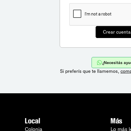
¿Necesitás ayu
Si preferís que te llamemos,
comp
Local
Más
Colonia
Lo más l