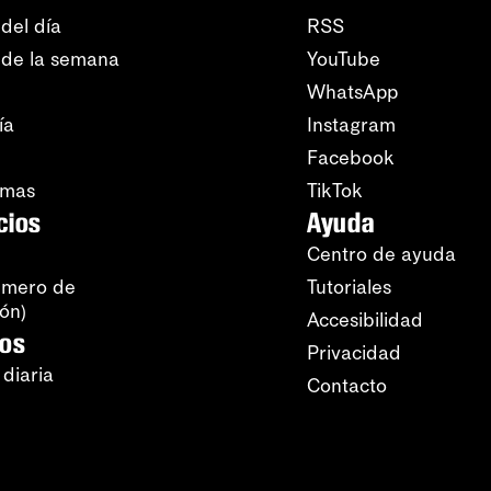
del día
RSS
 de la semana
YouTube
WhatsApp
ía
Instagram
Facebook
amas
TikTok
cios
Ayuda
Centro de ayuda
úmero de
Tutoriales
ión)
Accesibilidad
ros
Privacidad
 diaria
Contacto