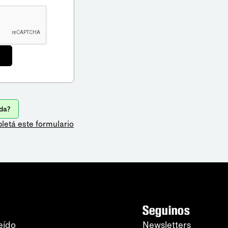
da?
letá este formulario
Seguinos
eído
Newsletters