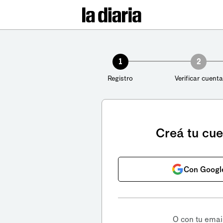
1
2
Registro
Verificar cuenta
Creá tu cu
Con Googl
O con tu emai