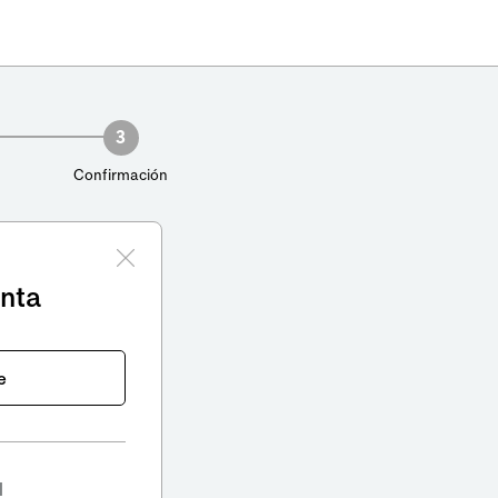
3
Confirmación
enta
e
l