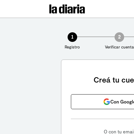
1
2
Registro
Verificar cuenta
Creá tu cu
Con Googl
O con tu emai