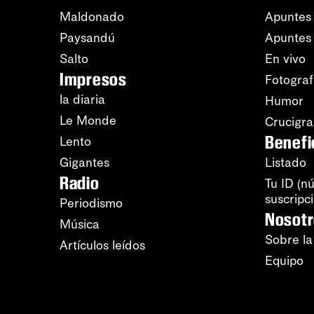
Maldonado
Apuntes 
Paysandú
Apuntes
Salto
En vivo
Impresos
Fotograf
la diaria
Humor
Le Monde
Crucigr
Benefi
Lento
Gigantes
Listado
Radio
Tu ID (n
suscripc
Periodismo
Nosot
Música
Sobre la
Artículos leídos
Equipo