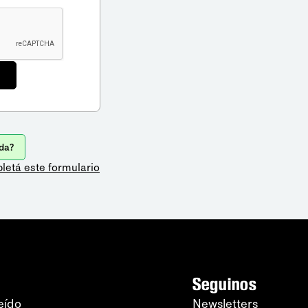
da?
letá este formulario
Seguinos
eído
Newsletters