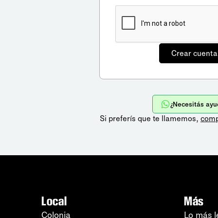
¿Necesitás ayu
Si preferís que te llamemos,
comp
Local
Más
Colonia
Lo más l