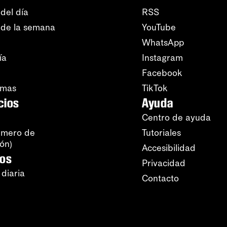
del día
RSS
 de la semana
YouTube
WhatsApp
ía
Instagram
Facebook
amas
TikTok
cios
Ayuda
Centro de ayuda
úmero de
Tutoriales
ión)
Accesibilidad
ros
Privacidad
 diaria
Contacto