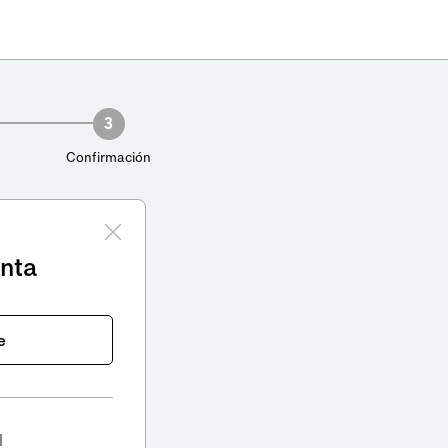
3
Confirmación
enta
e
l