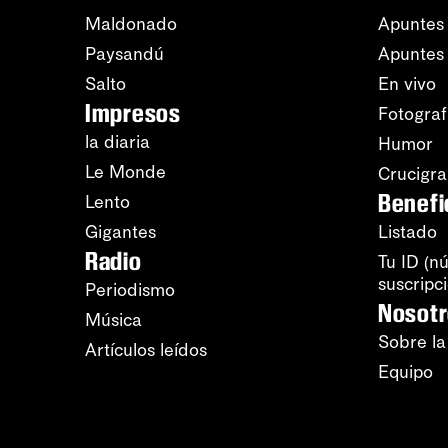
Maldonado
Apuntes 
Paysandú
Apuntes
Salto
En vivo
Impresos
Fotograf
la diaria
Humor
Le Monde
Crucigr
Benefi
Lento
Gigantes
Listado
Radio
Tu ID (n
suscripc
Periodismo
Nosot
Música
Sobre la
Artículos leídos
Equipo