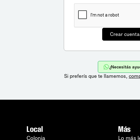
¿Necesitás ayu
Si preferís que te llamemos,
comp
Local
Más
Colonia
Lo más l