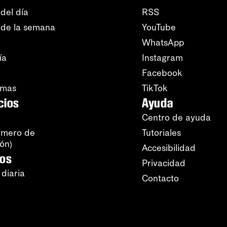
del día
RSS
 de la semana
YouTube
WhatsApp
ía
Instagram
Facebook
amas
TikTok
cios
Ayuda
Centro de ayuda
úmero de
Tutoriales
ión)
Accesibilidad
ros
Privacidad
 diaria
Contacto