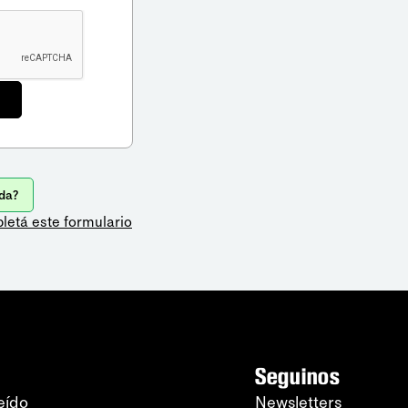
da?
letá este formulario
Seguinos
eído
Newsletters