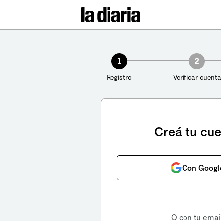
1
2
Registro
Verificar cuenta
Creá tu cu
Con Googl
O con tu emai