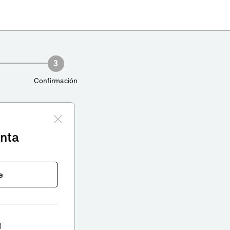
3
Confirmación
enta
e
l