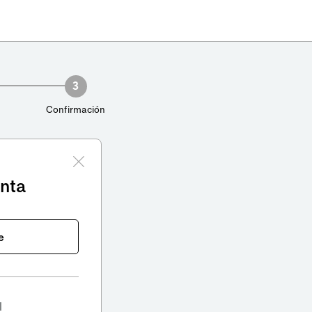
3
Confirmación
enta
e
l