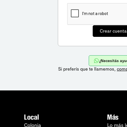
¿Necesitás ayu
Si preferís que te llamemos,
comp
Local
Más
Colonia
Lo más l