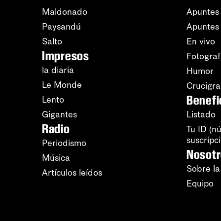
Maldonado
Apuntes 
Paysandú
Apuntes
Salto
En vivo
Impresos
Fotograf
la diaria
Humor
Le Monde
Crucigr
Benefi
Lento
Gigantes
Listado
Radio
Tu ID (n
suscripc
Periodismo
Nosot
Música
Sobre la
Artículos leídos
Equipo