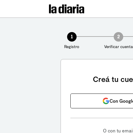
1
2
Registro
Verificar cuenta
Creá tu cu
Con Googl
O con tu emai