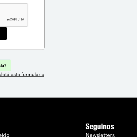
da?
letá este formulario
Seguinos
eído
Newsletters