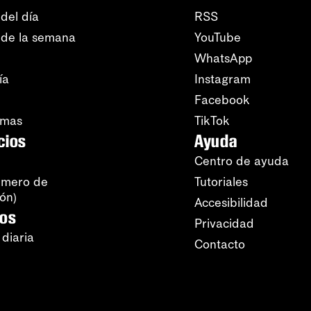
del día
RSS
 de la semana
YouTube
WhatsApp
ía
Instagram
Facebook
amas
TikTok
cios
Ayuda
Centro de ayuda
úmero de
Tutoriales
ión)
Accesibilidad
ros
Privacidad
 diaria
Contacto