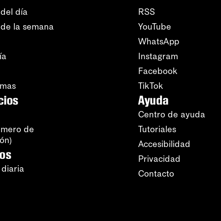
del día
RSS
 de la semana
YouTube
WhatsApp
ía
Instagram
Facebook
amas
TikTok
cios
Ayuda
Centro de ayuda
úmero de
Tutoriales
ión)
Accesibilidad
ros
Privacidad
 diaria
Contacto