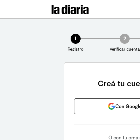
1
2
Registro
Verificar cuenta
Creá tu cu
Con Googl
O con tu emai