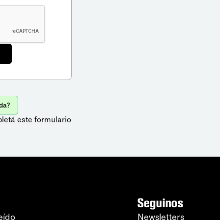
da?
letá este formulario
Seguinos
eído
Newsletters