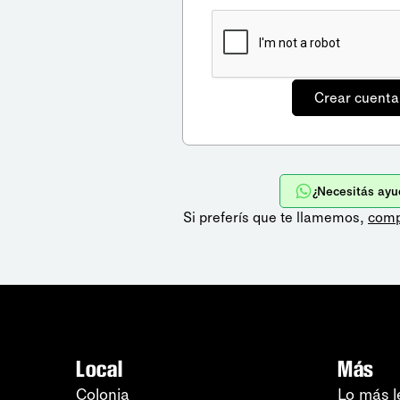
¿Necesitás ayu
Si preferís que te llamemos,
comp
Local
Más
Colonia
Lo más l