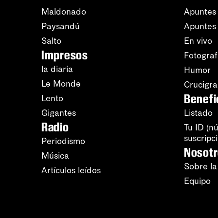
Maldonado
Apuntes 
Paysandú
Apuntes
Salto
En vivo
Impresos
Fotograf
la diaria
Humor
Le Monde
Crucigr
Benefi
Lento
Gigantes
Listado
Radio
Tu ID (n
suscripc
Periodismo
Nosot
Música
Sobre la
Artículos leídos
Equipo