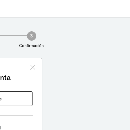
3
Confirmación
enta
e
l