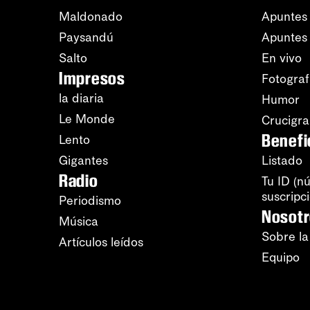
Maldonado
Apuntes 
Paysandú
Apuntes
Salto
En vivo
Impresos
Fotograf
la diaria
Humor
Le Monde
Crucigr
Benefi
Lento
Gigantes
Listado
Radio
Tu ID (n
suscripc
Periodismo
Nosot
Música
Sobre la
Artículos leídos
Equipo