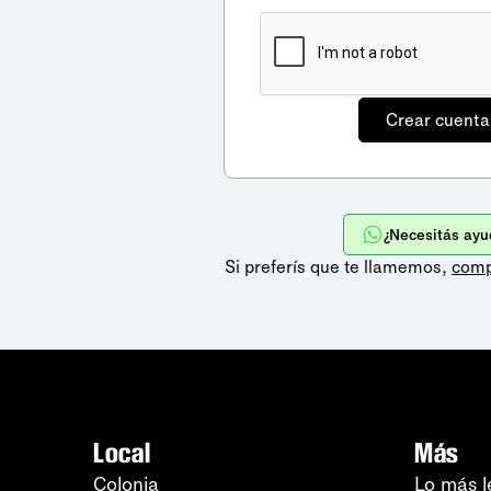
¿Necesitás ayu
Si preferís que te llamemos,
comp
Local
Más
Colonia
Lo más l