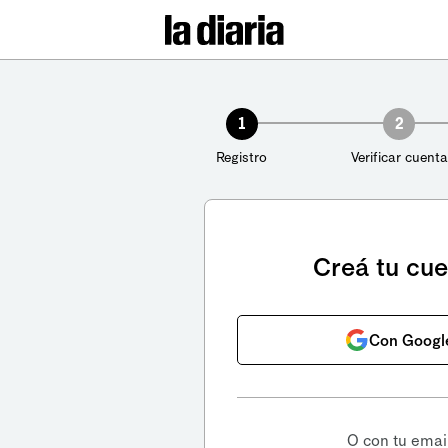
1
2
Registro
Verificar cuenta
Creá tu cu
Con Googl
O con tu emai