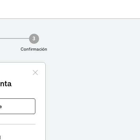
3
Confirmación
enta
e
l