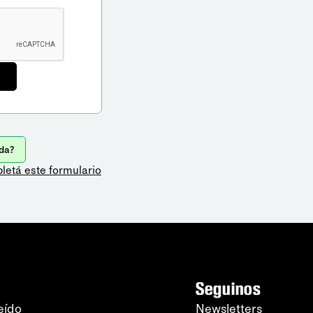
da?
letá este formulario
Seguinos
eído
Newsletters