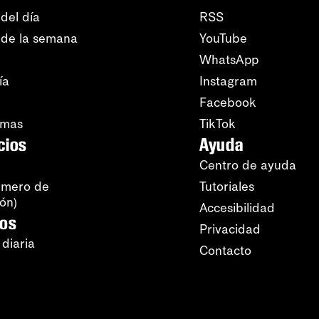
del día
RSS
 de la semana
YouTube
WhatsApp
ía
Instagram
Facebook
amas
TikTok
cios
Ayuda
Centro de ayuda
úmero de
Tutoriales
ión)
Accesibilidad
ros
Privacidad
 diaria
Contacto